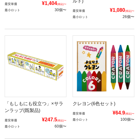
ルト)
¥1,404
最安単価
(税込)〜
¥1,080
30個〜
最小ロット
最安単価
(税込)〜
26個〜
最小ロット
「もしもにも役立つ」×サラ
クレヨン(6色セット)
ンラップ(既製品)
¥64.9
最安単価
(税込)〜
¥247.5
100個〜
最小ロット
最安単価
(税込)〜
60個〜
最小ロット