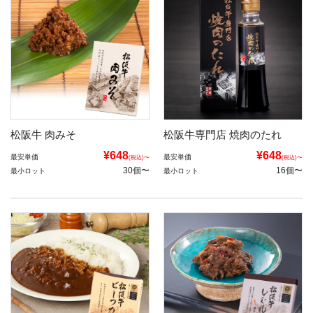
松阪牛 肉みそ
松阪牛専門店 焼肉のたれ
¥648
¥648
最安単価
最安単価
(税込)〜
(税込)〜
30個〜
16個〜
最小ロット
最小ロット