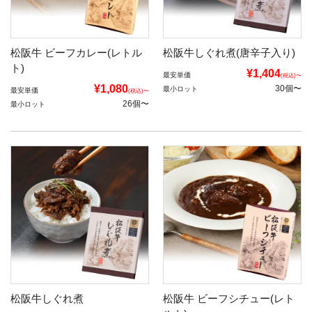
松阪牛 ビーフカレー(レトル
松阪牛しぐれ煮(唐辛子入り)
ト)
¥1,404
最安単価
(税込)〜
¥1,080
30個〜
最小ロット
最安単価
(税込)〜
26個〜
最小ロット
松阪牛しぐれ煮
松阪牛 ビーフシチュー(レト