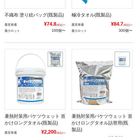
不織布 塗り絵バッグ(既製品)
極冷タオル(既製品)
¥74.8
¥84.7
最安単価
最安単価
(税込)〜
(税込)〜
100個〜
300個〜
最小ロット
最小ロット
暑熱対策用バケツウェット 首
暑熱対策用バケツウェット 首
かけロングタオル(既製品)
かけロングタオル詰替用(既
製品)
¥2,200
最安単価
(税込)〜