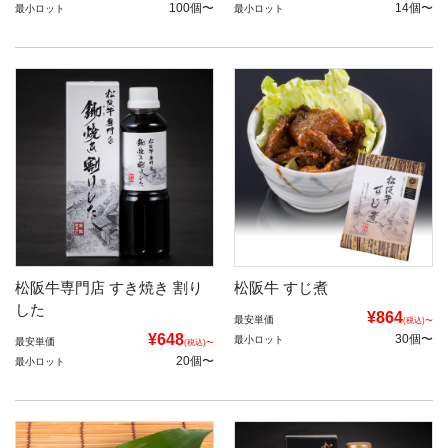
100個〜
14個〜
最小ロット
最小ロット
松阪牛専門店 すき焼き 割り
松阪牛 すじ煮
した
¥864
最安単価
(税込)〜
¥648
30個〜
最小ロット
最安単価
(税込)〜
20個〜
最小ロット