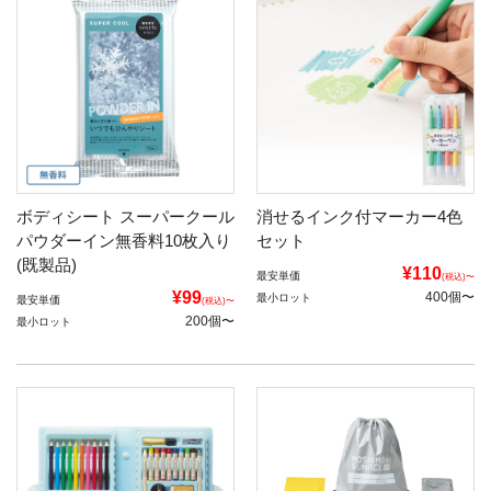
ボディシート スーパークール
消せるインク付マーカー4色
パウダーイン無香料10枚入り
セット
(既製品)
¥110
最安単価
(税込)〜
¥99
400個〜
最小ロット
最安単価
(税込)〜
200個〜
最小ロット