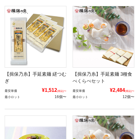
【揖保乃糸】手延素麺 縒つむ
【揖保乃糸】手延素麺 3種食
ぎ
べくらべセット
¥1,512
¥2,484
最安単価
最安単価
(税込)〜
(税込)〜
16個〜
12個〜
最小ロット
最小ロット