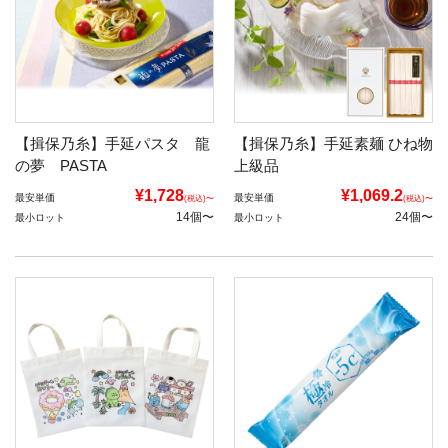
【揖保乃糸】手延パスタ 龍
【揖保乃糸】手延素麺 ひね物
の夢 PASTA
上級品
¥1,728
¥1,069.2
最安単価
最安単価
(税込)〜
(税込)〜
14個〜
24個〜
最小ロット
最小ロット