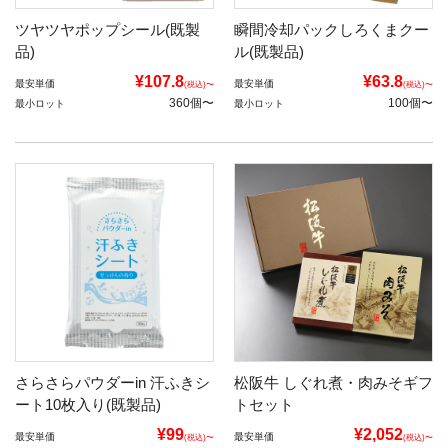
ツヤツヤポップシール(既製
瞬間冷却パックしろくまクー
品)
ル(既製品)
¥107.8
¥63.8
最安単価
最安単価
(税込)〜
(税込)〜
360個〜
100個〜
最小ロット
最小ロット
さらさらパウダーin 汗ふきシ
松阪牛 しぐれ煮・肉みそギフ
ート10枚入り(既製品)
トセット
¥99
¥2,052
最安単価
最安単価
(税込)〜
(税込)〜