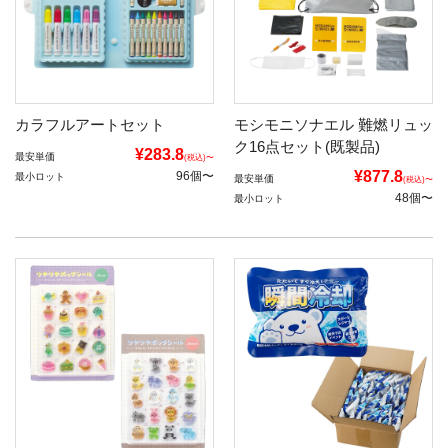
カラフルアートセット
モシモニソナエル 難燃リュッ
ク16点セット(既製品)
¥283.8
最安単価
(税込)〜
¥877.8
96個〜
最小ロット
最安単価
(税込)〜
48個〜
最小ロット