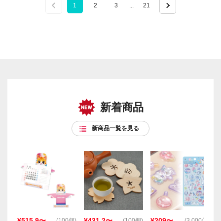
1
2
3
...
21
新着商品
新商品一覧を見る
¥515.9〜
¥431.2〜
¥209〜
(100個)
(100個)
(3,000個)