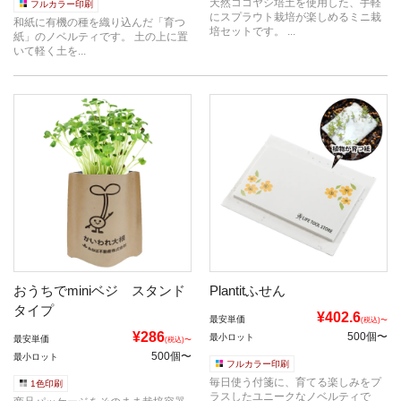
天然ココヤシ培土を使用した、手軽
フルカラー印刷
にスプラウト栽培が楽しめるミニ栽
和紙に有機の種を織り込んだ「育つ
培セットです。 ...
紙」のノベルティです。 土の上に置
いて軽く土を...
おうちでminiベジ スタンド
Plantitふせん
タイプ
¥402.6
最安単価
(税込)〜
¥286
500個〜
最小ロット
最安単価
(税込)〜
500個〜
最小ロット
フルカラー印刷
毎日使う付箋に、育てる楽しみをプ
1色印刷
ラスしたユニークなノベルティで