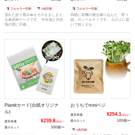
フルカラー印刷
1色印刷
フルカラー印刷
濡れた折り畳み傘をそのまましまえ
和紙に有機の種を織り込んだ「育つ
る傘収納ケースです。 外生地と内生
紙」のノベルティです。 土の上に置
地の間に不織...
いて軽く土を...
Plantitカード(台紙オリジナ
おうちでminiベジ
ル)
¥254.1
最安単価
(税込)〜
¥239.8
100個〜
最小ロット
最安単価
(税込)〜
500個〜
最小ロット
1色印刷