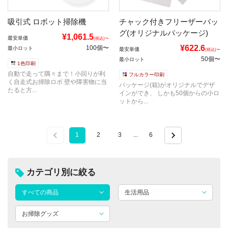
吸引式 ロボット掃除機
チャック付きフリーザーバッ
グ(オリジナルパッケージ)
¥1,061.5
最安単価
(税込)〜
¥622.6
100個〜
最小ロット
最安単価
(税込)〜
50個〜
最小ロット
1色印刷
自動で走って隅々まで！小回りが利
フルカラー印刷
く自走式お掃除ロボ 壁や障害物に当
パッケージ(箱)がオリジナルでデザ
たると方...
インができ、 しかも50個からの小ロ
ットから...
1
2
3
...
6
カテゴリ別に絞る
すべての商品
生活用品
お掃除グッズ