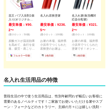
花王 バブ入浴剤1個
名入れ若狭塗箸
名入れ箸(食洗機対
入り(オリジナルチ
応染分彫箸)
ラシ)
最安単価：¥90.
最安単価：¥236.
最安単価：¥321.
2〜
5〜
2〜
(最小ロット：50個)
(最小ロット：100個)
(最小ロット：100個)
炭酸ガスが温浴効果
お箸の本場、福井県
お箸の本場、福井県
を高めて、血行を促
小浜市でつくられた
小浜市でつくられた
進、疲労・肩こり・
若狭塗のお箸は、記
塗箸です！オシャレ
腰痛・冷え症を良く
念品としてもおスス
な上に食洗機対応な
フルカラー印刷
1色印刷
1色印刷
します。...
メです！...
のもうれ...
名入れ生活用品の特徴
普段生活の中で使う生活用品は、性別年齢問わず幅広いお客様に
需要のあるノベルティです！ご家族でお使いいただける箸やスプ
ーン・フォークなどのカトラリー、主婦の方々には嬉しい洗剤・