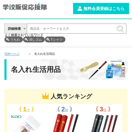
無料会員登録はこちら
詳細検索
よく検索されているワード
うちわ
消しゴム
Tシャツ
TOPページ
名入れ生活用品
名入れ生活用品
人気ランキング
位
位
位