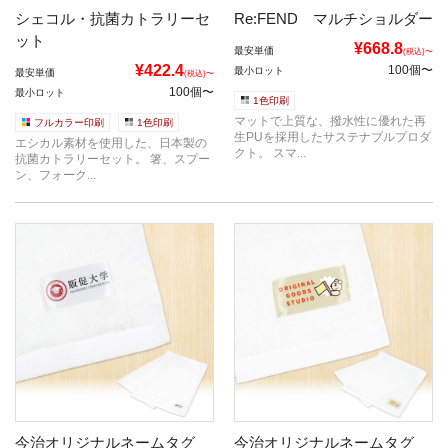
シェコル・抗菌カトラリーセ
Re:FEND マルチショルダー
ット
¥668.8
最安単価
(税込)〜
¥422.4
100個〜
最小ロット
最安単価
(税込)〜
100個〜
最小ロット
1色印刷
マットで上質な、撥水性に優れた再
フルカラー印刷
1色印刷
生PUを採用したサステナブルプロダ
エシカル素材を使用した、日本製の
クト。 スマ...
抗菌カトラリーセット。 箸、スプー
ン、フォーク...
今治オリジナルネームタグ
今治オリジナルネームタグ