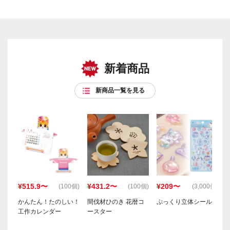
新着商品
新商品一覧を見る
¥515.9〜
¥431.2〜
¥209〜
(100個)
(100個)
(3,000個)
かんたん！たのしい！
間伐材ひのき 花暦コ
ぷっくり立体シール
工作カレンダー
ースター