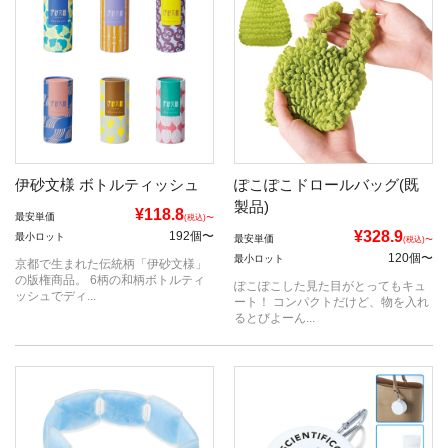
伊砂文様 ボトルティッシュ
ぽこぽこドロールバッグ(既
製品)
¥118.8
最安単価
(税込)〜
¥328.9
192個〜
最小ロット
最安単価
(税込)〜
120個〜
最小ロット
京都で生まれた伝統柄「伊砂文様」
の版権商品。 6柄の和柄ボトルティ
ぽこぽこした見た目がとってもキュ
ッシュでディ...
ート！ コンパクトだけど、物を入れ
るとびよーん...