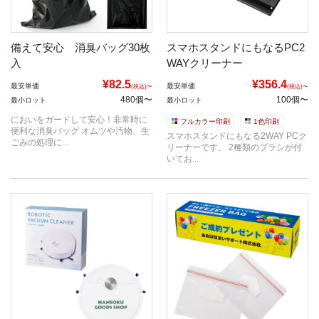
備えて安心 消臭バッグ30枚
スマホスタンドにもなるPC2
入
WAYクリーナー
¥82.5
¥356.4
最安単価
最安単価
(税込)〜
(税込)〜
480個〜
100個〜
最小ロット
最小ロット
においをガードして安心！非常時に
フルカラー印刷
1色印刷
便利な消臭バッグ オムツや汚物、生
スマホスタンドにもなる2WAY PCク
ごみの処理に...
リーナーです。 2種類のブラシが付
いてお...