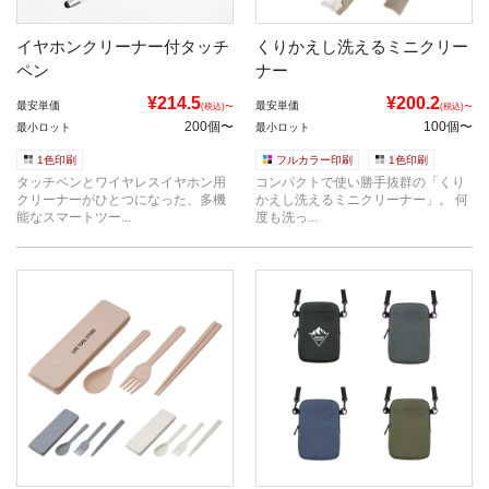
イヤホンクリーナー付タッチ
くりかえし洗えるミニクリー
ペン
ナー
¥214.5
¥200.2
最安単価
最安単価
(税込)〜
(税込)〜
200個〜
100個〜
最小ロット
最小ロット
1色印刷
フルカラー印刷
1色印刷
タッチペンとワイヤレスイヤホン用
コンパクトで使い勝手抜群の「くり
クリーナーがひとつになった、多機
かえし洗えるミニクリーナー」。 何
能なスマートツー...
度も洗っ...