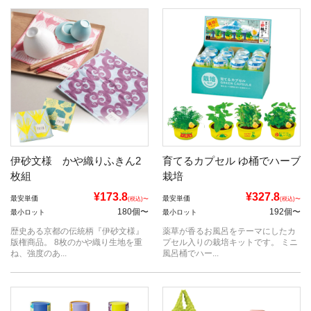
伊砂文様 かや織りふきん2
育てるカプセル ゆ桶でハーブ
枚組
栽培
¥173.8
¥327.8
最安単価
最安単価
(税込)〜
(税込)〜
180個〜
192個〜
最小ロット
最小ロット
歴史ある京都の伝統柄『伊砂文様』
薬草が香るお風呂をテーマにしたカ
版権商品。 8枚のかや織り生地を重
プセル入りの栽培キットです。 ミニ
ね、強度のあ...
風呂桶でハー...