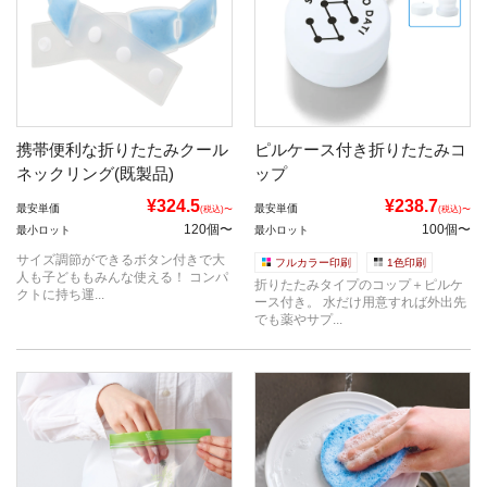
携帯便利な折りたたみクール
ピルケース付き折りたたみコ
ネックリング(既製品)
ップ
¥324.5
¥238.7
最安単価
最安単価
(税込)〜
(税込)〜
120個〜
100個〜
最小ロット
最小ロット
サイズ調節ができるボタン付きで大
フルカラー印刷
1色印刷
人も子どももみんな使える！ コンパ
折りたたみタイプのコップ＋ピルケ
クトに持ち運...
ース付き。 水だけ用意すれば外出先
でも薬やサプ...