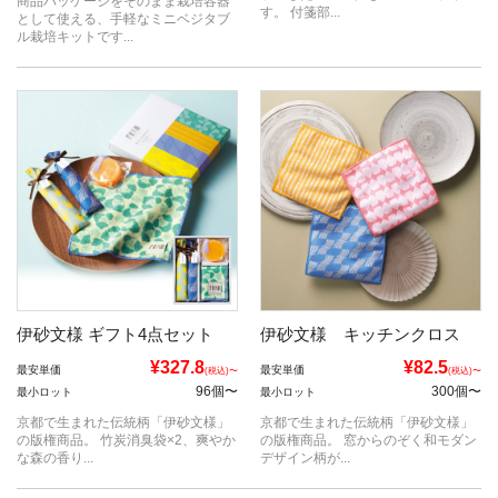
商品パッケージをそのまま栽培容器
す。 付箋部...
として使える、手軽なミニベジタブ
ル栽培キットです...
伊砂文様 ギフト4点セット
伊砂文様 キッチンクロス
¥327.8
¥82.5
最安単価
最安単価
(税込)〜
(税込)〜
96個〜
300個〜
最小ロット
最小ロット
京都で生まれた伝統柄「伊砂文様」
京都で生まれた伝統柄「伊砂文様」
の版権商品。 竹炭消臭袋×2、爽やか
の版権商品。 窓からのぞく和モダン
な森の香り...
デザイン柄が...