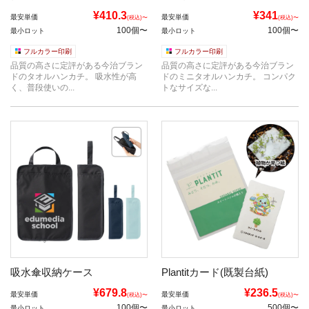
¥410.3
¥341
最安単価
最安単価
(税込)〜
(税込)〜
100個〜
100個〜
最小ロット
最小ロット
フルカラー印刷
フルカラー印刷
品質の高さに定評がある今治ブラン
品質の高さに定評がある今治ブラン
ドのタオルハンカチ。 吸水性が高
ドのミニタオルハンカチ。 コンパク
く、普段使いの...
トなサイズな...
吸水傘収納ケース
Plantitカード(既製台紙)
¥679.8
¥236.5
最安単価
最安単価
(税込)〜
(税込)〜
100個〜
500個〜
最小ロット
最小ロット