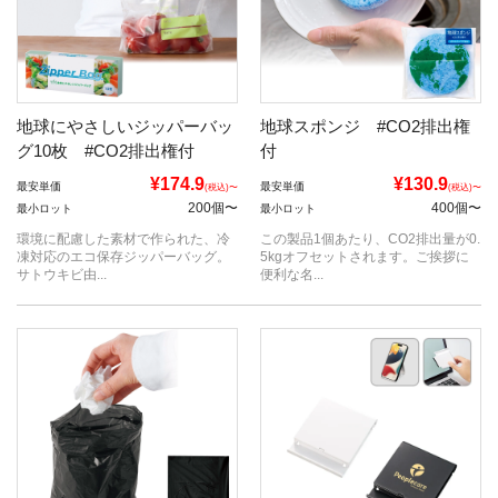
地球にやさしいジッパーバッ
地球スポンジ #CO2排出権
グ10枚 #CO2排出権付
付
¥174.9
¥130.9
最安単価
最安単価
(税込)〜
(税込)〜
200個〜
400個〜
最小ロット
最小ロット
環境に配慮した素材で作られた、冷
この製品1個あたり、CO2排出量が0.
凍対応のエコ保存ジッパーバッグ。
5kgオフセットされます。ご挨拶に
サトウキビ由...
便利な名...