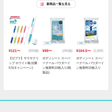
新商品一覧を見る
¥121〜
¥99〜
¥104.5〜
(500個)
(200個)
(1,000個)
【ゼブラ】サラサクリ
ボディシート スーパ
ボディシート スーパ
ップ ホワイト軸 抗菌
ークール パウダーイ
ークール パウダーイ
0.5(キャンペーン)
ン無香料10枚入り(既
ン無香料10枚入り
製品)