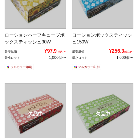
ローションハーフキューブボ
ローションボックスティッシ
ックスティッシュ30W
ュ150W
¥97.9
¥256.3
最安単価
最安単価
(税込)〜
(税込)〜
1,000個〜
1,000個〜
最小ロット
最小ロット
フルカラー印刷
フルカラー印刷
欠品中
欠品中