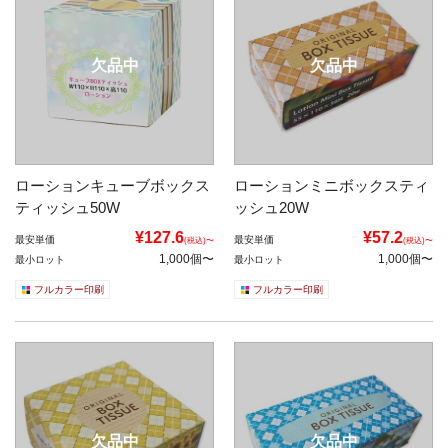
欠品中
欠品中
ローションキューブボックス
ローションミニボックスティ
ティッシュ50W
ッシュ20W
¥127.6
¥57.2
最安単価
最安単価
(税込)〜
(税込)〜
1,000個〜
1,000個〜
最小ロット
最小ロット
フルカラー印刷
フルカラー印刷
欠品中
欠品中