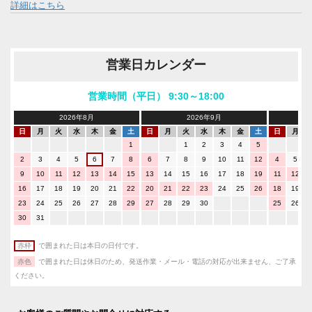
詳細はこちら
営業日カレンダー
営業時間（平日） 9:30～18:00
2026年8月
2026年9月
日
月
火
水
木
金
土
日
月
火
水
木
金
土
日
月
1
1
2
3
4
5
2
3
4
5
6
7
8
6
7
8
9
10
11
12
4
5
9
10
11
12
13
14
15
13
14
15
16
17
18
19
11
12
16
17
18
19
20
21
22
20
21
22
23
24
25
26
18
19
23
24
25
26
27
28
29
27
28
29
30
25
26
30
31
赤枠
で囲まれた日は本日の日付です。
赤色
で囲まれた日は休日のため、発送作業・メール・電話の対応が出来ません、ご了承
ください。