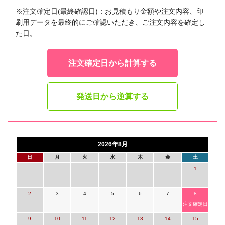
※注文確定日(最終確認日)：お見積もり金額や注文内容、印
刷用データを最終的にご確認いただき、ご注文内容を確定し
た日。
注文確定日から計算する
発送日から逆算する
2026年8月
日
月
火
水
木
金
土
1
2
3
4
5
6
7
8
注文確定日
9
10
11
12
13
14
15