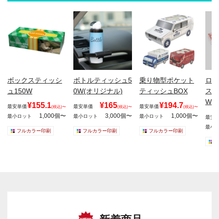
ボックスティッシ
ボトルティッシュ5
乗り物型ポケット
ロー
ュ150W
0W(オリジナル)
ティッシュBOX
ステ
W
¥155.1
¥165
¥194.7
最安単価
最安単価
最安単価
(税込)〜
(税込)〜
(税込)〜
1,000個〜
3,000個〜
1,000個〜
最小ロット
最小ロット
最小ロット
最安
最小
フルカラー印刷
フルカラー印刷
フルカラー印刷