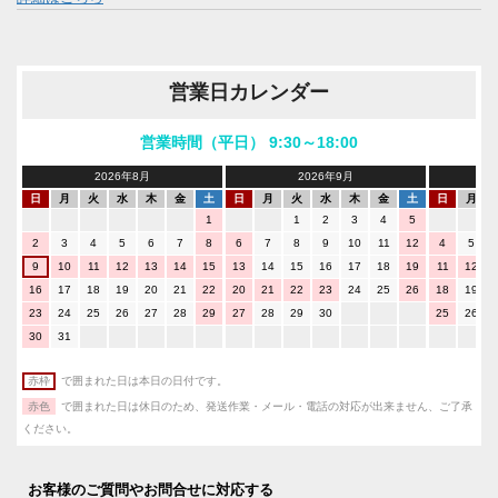
営業日カレンダー
営業時間（平日） 9:30～18:00
2026年8月
2026年9月
日
月
火
水
木
金
土
日
月
火
水
木
金
土
日
月
1
1
2
3
4
5
2
3
4
5
6
7
8
6
7
8
9
10
11
12
4
5
9
10
11
12
13
14
15
13
14
15
16
17
18
19
11
12
16
17
18
19
20
21
22
20
21
22
23
24
25
26
18
19
23
24
25
26
27
28
29
27
28
29
30
25
26
30
31
赤枠
で囲まれた日は本日の日付です。
赤色
で囲まれた日は休日のため、発送作業・メール・電話の対応が出来ません、ご了承
ください。
お客様のご質問やお問合せに対応する