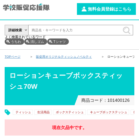
無料会員登録はこちら
詳細検索
よく検索されているワード
うちわ
消しゴム
Tシャツ
TOPページ
販促用オリジナルティッシュノベルティ
ローションキューブボ
ローションキューブボックスティッ
シュ70W
商品コード：101400126
ティッシュ
生活用品
ボックスティッシュ
キューブボックステッシュ
保
現在欠品中です。