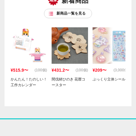
新着商品
新商品一覧を見る
¥515.9〜
¥431.2〜
¥209〜
(100個)
(100個)
(3,000個)
かんたん！たのしい！
間伐材ひのき 花暦コ
ぷっくり立体シール
工作カレンダー
ースター