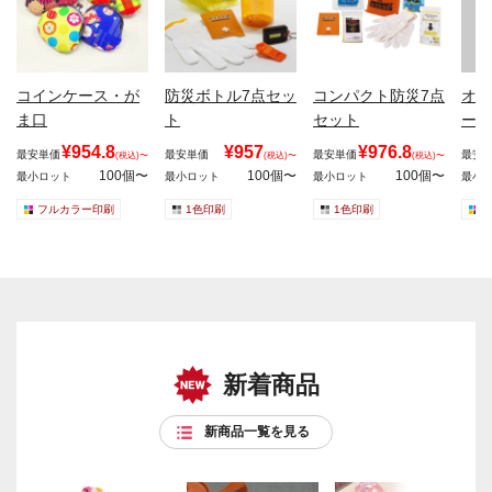
コインケース・が
防災ボトル7点セッ
コンパクト防災7点
オリ
ま口
ト
セット
ード
¥954.8
¥957
¥976.8
最安単価
最安単価
最安単価
最安
(税込)〜
(税込)〜
(税込)〜
100個〜
100個〜
100個〜
最小ロット
最小ロット
最小ロット
最小
フルカラー印刷
1色印刷
1色印刷
新着商品
新商品一覧を見る