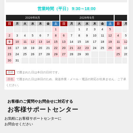
営業時間（平日） 9:30～18:00
2026年8月
2026年9月
日
月
火
水
木
金
土
日
月
火
水
木
金
土
日
月
1
1
2
3
4
5
2
3
4
5
6
7
8
6
7
8
9
10
11
12
4
5
9
10
11
12
13
14
15
13
14
15
16
17
18
19
11
12
16
17
18
19
20
21
22
20
21
22
23
24
25
26
18
19
23
24
25
26
27
28
29
27
28
29
30
25
26
30
31
赤枠
で囲まれた日は本日の日付です。
赤色
で囲まれた日は休日のため、発送作業・メール・電話の対応が出来ません、ご了承
ください。
お客様のご質問やお問合せに対応する
お客様サポートセンター
お気軽にお客様サポートセンターに
お問合せください