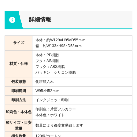
詳細情報
本体：約W129×H95×D55ｍｍ
サイズ
箱：約W133×H98×D58ｍｍ
本体：PP樹脂
フタ：AS樹脂
材質・仕様
フック：ABS樹脂
パッキン：シリコン樹脂
包装形態
化粧箱入れ
印刷範囲
W95×H52ｍｍ
印刷方法
インクジェット印刷
印刷色：片面フルカラー
印刷色・本体色
本体色：ホワイト
箱サイズ・目安
数量により都度変動致します
重量
梱包数量
120個/カートン