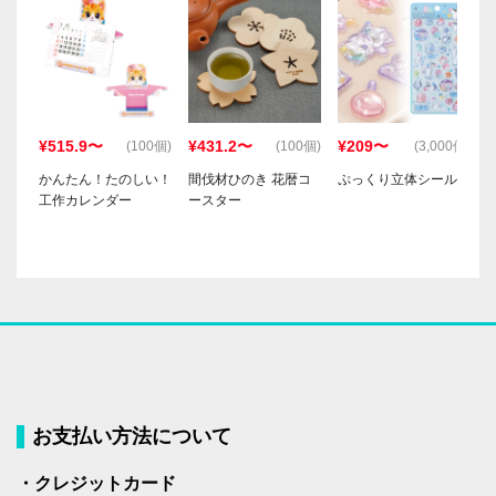
¥515.9〜
¥431.2〜
¥209〜
(100個)
(100個)
(3,000個)
かんたん！たのしい！
間伐材ひのき 花暦コ
ぷっくり立体シール
工作カレンダー
ースター
お支払い方法について
・クレジットカード