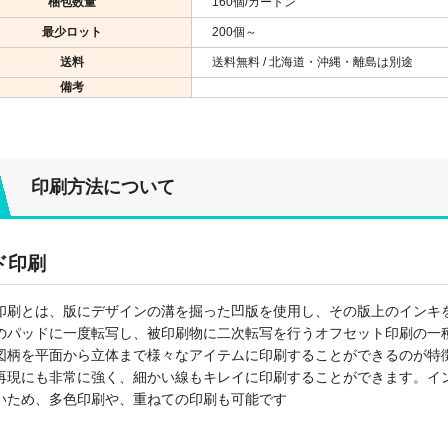
梱包数量
160個/カートン
最少ロット
200個～
送料
送料無料 / 北海道・沖縄・離島は別途
備考
印刷方法について
ド印刷
印刷とは、版にデザインの溝を掘った凹版を使用し、その版上のインキ
のパッドに一度転写し、被印刷物に二次転写を行うオフセット印刷の一
図柄を平面から立体まで様々なアイテムに印刷することができるのが特
再現にも非常に強く、細かい線もキレイに印刷することができます。イ
いため、多色印刷や、重ねての印刷も可能です