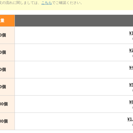
文の流れに関しましては、
こちら
でご確認ください。
数量
¥
00個
¥
00個
¥
00個
¥
00個
¥
000個
¥1
000個