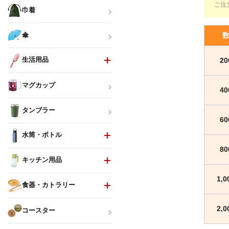
ご注
巾着
傘
生活用品
2
マグカップ
4
タンブラー
6
水筒・ボトル
8
キッチン用品
1,
食器・カトラリー
2,
コースター