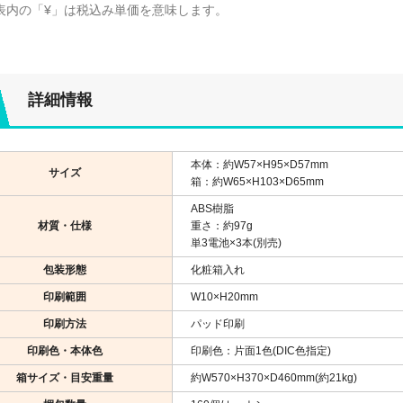
表内の「¥」は税込み単価を意味します。
詳細情報
本体：約W57×H95×D57mm
サイズ
箱：約W65×H103×D65mm
ABS樹脂
材質・仕様
重さ：約97g
単3電池×3本(別売)
包装形態
化粧箱入れ
印刷範囲
W10×H20mm
印刷方法
パッド印刷
印刷色・本体色
印刷色：片面1色(DIC色指定)
箱サイズ・目安重量
約W570×H370×D460mm(約21kg)