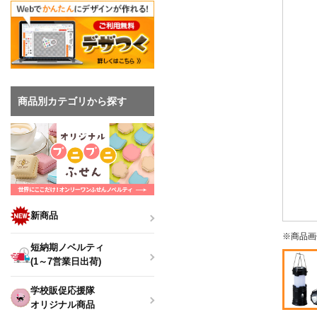
商品別カテゴリから探す
新商品
※商品画
短納期ノベルティ
(1～7営業日出荷)
学校販促応援隊
オリジナル商品