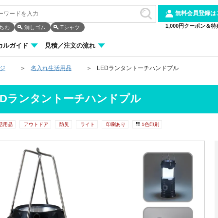
無料会員登録は
1,000円クーポン＆特
ちわ
消しゴム
Tシャツ
カルガイド
見積／注文の流れ
ージ
名入れ生活用品
LEDランタントーチハンドプル
EDランタントーチハンドプル
活用品
アウトドア
防災
ライト
印刷あり
1色印刷