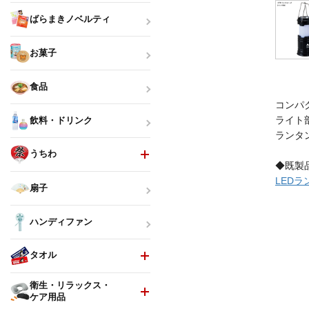
ばらまきノベルティ
お菓子
食品
コンパ
ライト
飲料・ドリンク
ランタ
うちわ
◆既製
LED
扇子
ハンディファン
タオル
衛生・リラックス・
ケア用品