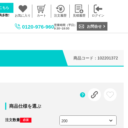
こちら
典多数!
お気に入り
カート
注文履歴
見積履歴
ログイン
営業時間（平日）
0120-976-960
お問合せ
9:30~18:00
商品コード：102201372
商品仕様を選ぶ
注文数量
必須