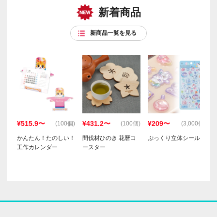
新着商品
新商品一覧を見る
¥515.9〜
¥431.2〜
¥209〜
(100個)
(100個)
(3,000個)
かんたん！たのしい！
間伐材ひのき 花暦コ
ぷっくり立体シール
工作カレンダー
ースター