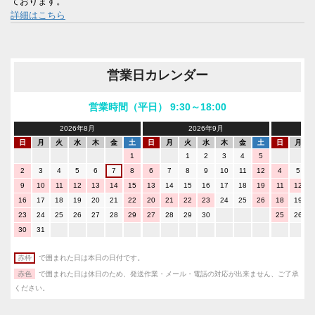
ております。
詳細はこちら
営業日カレンダー
営業時間（平日） 9:30～18:00
2026年8月
2026年9月
日
月
火
水
木
金
土
日
月
火
水
木
金
土
日
月
1
1
2
3
4
5
2
3
4
5
6
7
8
6
7
8
9
10
11
12
4
5
9
10
11
12
13
14
15
13
14
15
16
17
18
19
11
12
16
17
18
19
20
21
22
20
21
22
23
24
25
26
18
19
23
24
25
26
27
28
29
27
28
29
30
25
26
30
31
赤枠
で囲まれた日は本日の日付です。
赤色
で囲まれた日は休日のため、発送作業・メール・電話の対応が出来ません、ご了承
ください。