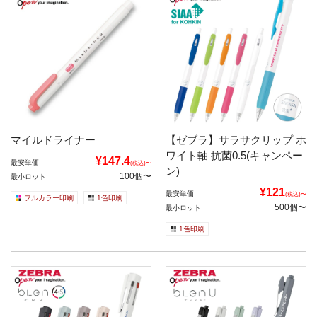
マイルドライナー
【ゼブラ】サラサクリップ ホ
ワイト軸 抗菌0.5(キャンペー
¥147.4
最安単価
(税込)〜
ン)
100個〜
最小ロット
¥121
最安単価
(税込)〜
フルカラー印刷
1色印刷
500個〜
最小ロット
1色印刷