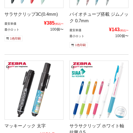
サラサクリップ3C(0.4mm)
バイオチューブ搭載 ジムノッ
ク 0.7mm
¥385
最安単価
(税込)〜
¥143
100個〜
最小ロット
最安単価
(税込)〜
100個〜
最小ロット
1色印刷
1色印刷
マッキーノック 太字
サラサクリップ ホワイト軸
抗菌 0.5