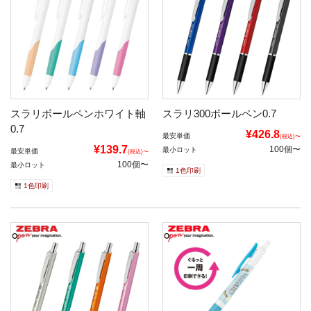
スラリボールペンホワイト軸
スラリ300ボールペン0.7
0.7
¥426.8
最安単価
(税込)〜
¥139.7
100個〜
最小ロット
最安単価
(税込)〜
100個〜
最小ロット
1色印刷
1色印刷