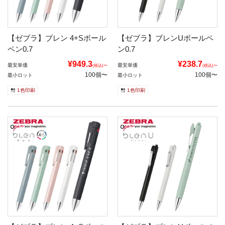
【ゼブラ】ブレン 4+Sボール
【ゼブラ】ブレンUボールペ
ペン0.7
ン0.7
¥949.3
¥238.7
最安単価
最安単価
(税込)〜
(税込)〜
100個〜
100個〜
最小ロット
最小ロット
1色印刷
1色印刷