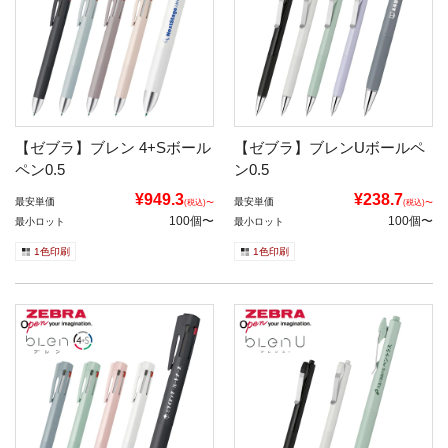
【ゼブラ】ブレン 4+Sボール
【ゼブラ】ブレンUボールペ
ペン0.5
ン0.5
¥949.3
¥238.7
最安単価
最安単価
(税込)〜
(税込)〜
100個〜
100個〜
最小ロット
最小ロット
1色印刷
1色印刷