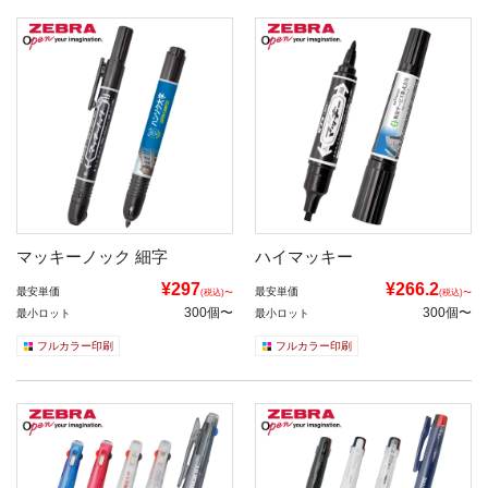
マッキーノック 細字
ハイマッキー
¥297
¥266.2
最安単価
最安単価
(税込)〜
(税込)〜
300個〜
300個〜
最小ロット
最小ロット
フルカラー印刷
フルカラー印刷