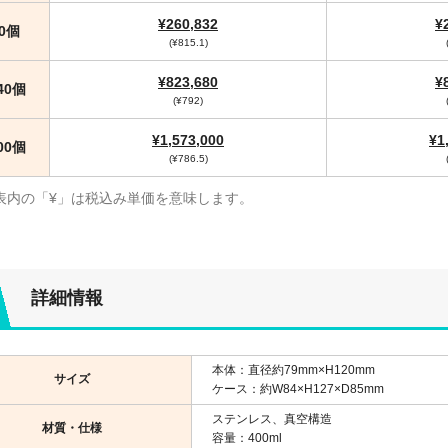
¥260,832
¥
20個
(¥815.1)
¥823,680
¥
040個
(¥792)
¥1,573,000
¥1
000個
(¥786.5)
表内の「¥」は税込み単価を意味します。
詳細情報
本体：直径約79mm×H120mm
サイズ
ケース：約W84×H127×D85mm
ステンレス、真空構造
材質・仕様
容量：400ml