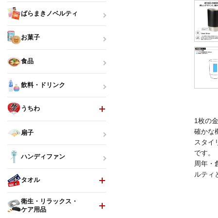
ばらまきノベルティ
お菓子
食品
飲料・ドリンク
うちわ
1枚の
確かな
扇子
スタイ
です。
ハンディファン
周年・
ルティ
タオル
衛生・リラックス・
ケア用品