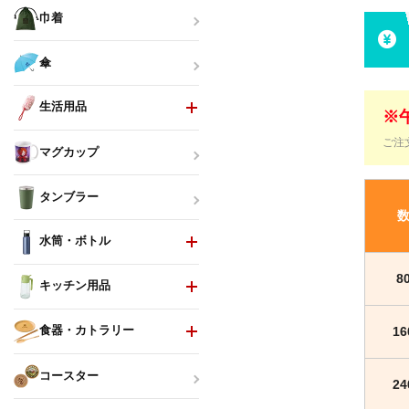
巾着
傘
生活用品
※
ご注
マグカップ
タンブラー
水筒・ボトル
8
キッチン用品
食器・カトラリー
1
コースター
2