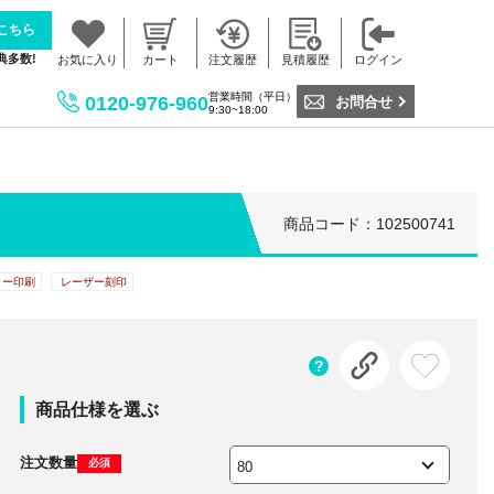
こちら
典多数!
お気に入り
カート
注文履歴
見積履歴
ログイン
営業時間（平日）
0120-976-960
お問合せ
9:30~18:00
商品コード：102500741
ラー印刷
レーザー刻印
商品仕様を選ぶ
注文数量
必須