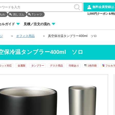
無料会員登録は
1,000円クーポン＆特
ちわ
消しゴム
Tシャツ
カルガイド
見積／注文の流れ
ージ
オフィス用品
真空保冷温タンブラー400ml ソロ
空保冷温タンブラー400ml ソロ
ロット対応
金属製
タンブラー
デスク用品
印刷あり
1色印刷
フルカ