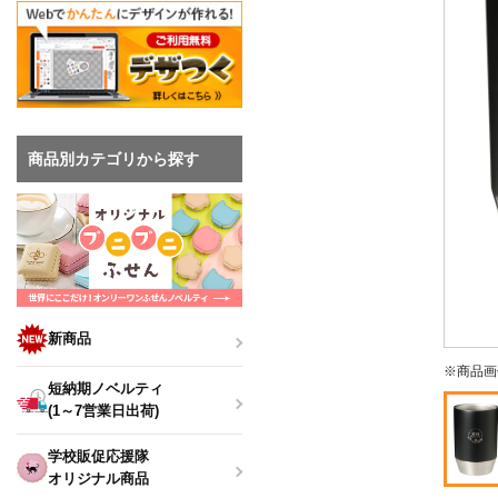
商品別カテゴリから探す
新商品
※商品画
短納期ノベルティ
(1～7営業日出荷)
学校販促応援隊
オリジナル商品