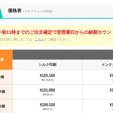
価格表
（※オプションは別途）
午前11時までのご注文確定で翌営業日からの納期カウン
文の流れに関しましては、
こちら
でご確認ください。
数量
シルク印刷
インク
¥105,160
¥
0個
(¥1,314.5)
¥151,888
¥
60個
(¥949.3)
¥198,528
¥
40個
(¥827.2)