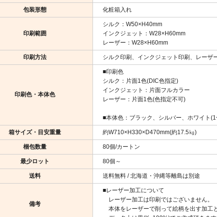
包装形態
化粧箱入れ
シルク：W50×H40mm
印刷範囲
インクジェット：W28×H60mm
レーザー：W28×H60mm
印刷方法
シルク印刷、インクジェット印刷、レーザ
■印刷色
シルク：片面1色(DIC色指定)
インクジェット：片面フルカラー
印刷色・本体色
レーザー：片面1色(色指定不可)
■本体色：ブラック、シルバー、ホワイト(
箱サイズ・目安重量
約W710×H330×D470mm(約17.5㎏)
梱包数量
80個/カートン
最少ロット
80個～
送料
送料無料 / 北海道・沖縄等離島は別途
■レーザー加工について
レーザー加工は印刷ではございません。
備考
本体をレーザーで削って絵柄を出す加工と