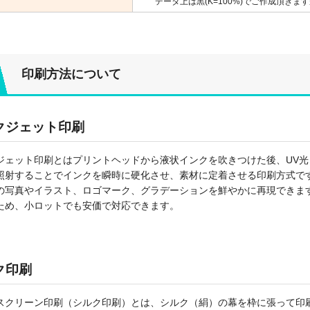
データ上は黒(K=100%)でご作成頂き
印刷方法について
クジェット印刷
ジェット印刷とはプリントヘッドから液状インクを吹きつけた後、UV光
照射することでインクを瞬時に硬化させ、素材に定着させる印刷方式で
の写真やイラスト、ロゴマーク、グラデーションを鮮やかに再現できま
ため、小ロットでも安価で対応できます。
ク印刷
スクリーン印刷（シルク印刷）とは、シルク（絹）の幕を枠に張って印