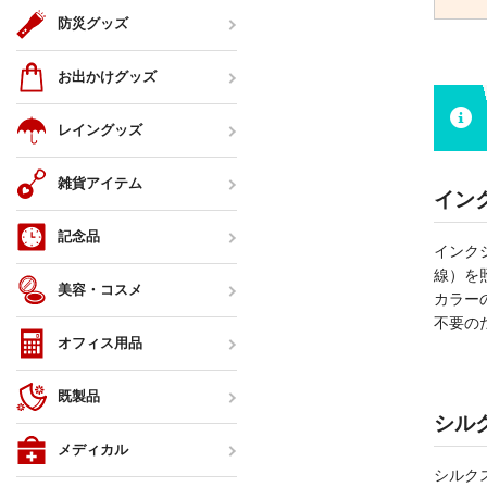
防災グッズ
お出かけグッズ
レイングッズ
雑貨アイテム
イン
記念品
インク
線）を
美容・コスメ
カラー
不要の
オフィス用品
既製品
シル
メディカル
シルク