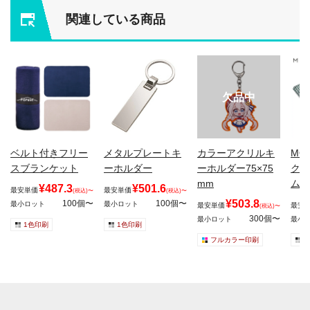
関連している商品
欠品中
ベルト付きフリー
メタルプレートキ
カラーアクリルキ
MO
スブランケット
ーホルダー
ーホルダー75×75
クハ
mm
ムチ
¥487.3
¥501.6
最安単価
最安単価
(税込)〜
(税込)〜
¥503.8
100個〜
100個〜
最小ロット
最小ロット
最安単価
最安
(税込)〜
300個〜
最小ロット
最小
1色印刷
1色印刷
フルカラー印刷
1