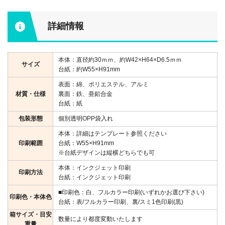
詳細情報
本体：直径約30ｍｍ、約W42×H64×D6.5ｍｍ
サイズ
台紙：約W55×H91mm
表面：綿、ポリエステル、アルミ
材質・仕様
裏面：鉄、亜鉛合金
台紙：紙
包装形態
個別透明OPP袋入れ
本体：詳細はテンプレート参照ください
印刷範囲
台紙：W55×H91mm
※台紙デザインは縦横どちらでも可
本体：インクジェット印刷
印刷方法
台紙：インクジェット印刷
■印刷色：白、フルカラー印刷(いずれかお選び下さい)
印刷色・本体色
台紙：表/フルカラー印刷、裏/スミ1色印刷(黒)
箱サイズ・目安
数量により都度変動いたします
重量