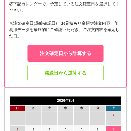
②下記カレンダーで、予定している注文確定日を選択してく
ださい。
※注文確定日(最終確認日)：お見積もり金額や注文内容、印
刷用データを最終的にご確認いただき、ご注文内容を確定し
た日。
注文確定日から計算する
発送日から逆算する
2026年8月
日
月
火
水
木
金
土
1
2
3
4
5
6
7
8