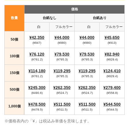
価格
数量
台紙なし
台紙あり
白
フルカラー
白
フルカラー
¥42,350
¥44,000
¥44,000
¥45,650
50個
(¥847)
(¥880)
(¥880)
(¥913)
¥76,120
¥79,530
¥79,530
¥82,940
100個
(¥761.2)
(¥795.3)
(¥795.3)
(¥829.4)
¥114,180
¥119,295
¥119,295
¥124,410
150個
(¥761.2)
(¥795.3)
(¥795.3)
(¥829.4)
¥245,300
¥262,350
¥262,350
¥279,400
500個
(¥490.6)
(¥524.7)
(¥524.7)
(¥558.8)
¥478,500
¥511,500
¥511,500
¥544,500
1,000個
(¥478.5)
(¥511.5)
(¥511.5)
(¥544.5)
※価格表内の「¥」は税込み単価を意味します。