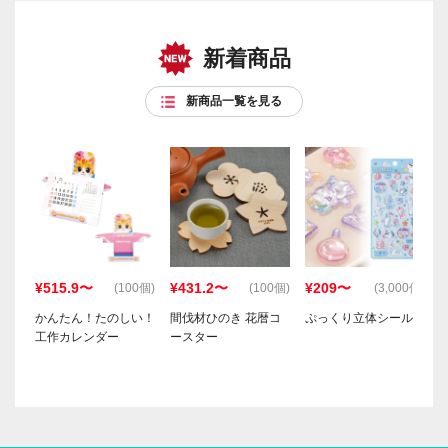
新着商品
新商品一覧を見る
¥515.9〜
¥431.2〜
¥209〜
(100個)
(100個)
(3,000個)
かんたん！たのしい！
間伐材ひのき 花暦コ
ぷっくり立体シール
工作カレンダー
ースター