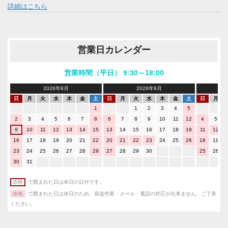
詳細はこちら
営業日カレンダー
営業時間（平日） 9:30～18:00
2026年8月
2026年9月
日
月
火
水
木
金
土
日
月
火
水
木
金
土
日
月
1
1
2
3
4
5
2
3
4
5
6
7
8
6
7
8
9
10
11
12
4
5
9
10
11
12
13
14
15
13
14
15
16
17
18
19
11
12
16
17
18
19
20
21
22
20
21
22
23
24
25
26
18
19
23
24
25
26
27
28
29
27
28
29
30
25
26
30
31
赤枠
で囲まれた日は本日の日付です。
赤色
で囲まれた日は休日のため、発送作業・メール・電話の対応が出来ません、ご了承
ください。