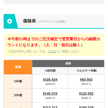
価格表
（※オプションは別途）
※午前11時までのご注文確定で翌営業日からの納期カ
ウントになります。（土・日・祝日は除く）
ご注文の流れに関しましては、
こちら
でご確認ください。
価格
数量
1色印刷
フルカラー印刷
¥105,424
¥83,952
160個
(¥658.9)
(¥524.7)
¥145,376
¥123,552
320個
(¥454.3)
(¥386.1)
¥213,312
¥185,328