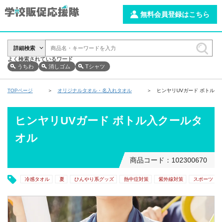
無料会員登録はこちら
詳細検索
よく検索されているワード
うちわ
消しゴム
Tシャツ
TOPページ
オリジナルタオル・名入れタオル
ヒンヤリUVガード ボトル入
ヒンヤリUVガード ボトル入クールタ
オル
商品コード：102300670
冷感タオル
夏
ひんやり系グッズ
熱中症対策
紫外線対策
スポーツ・