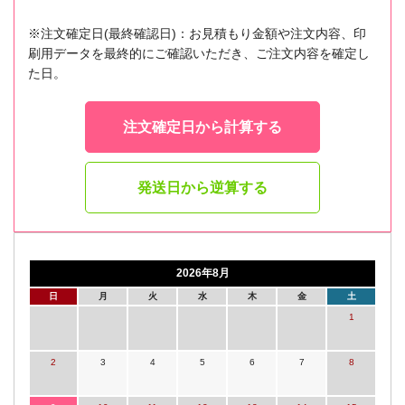
※注文確定日(最終確認日)：お見積もり金額や注文内容、印
刷用データを最終的にご確認いただき、ご注文内容を確定し
た日。
注文確定日から計算する
発送日から逆算する
2026年8月
日
月
火
水
木
金
土
1
2
3
4
5
6
7
8