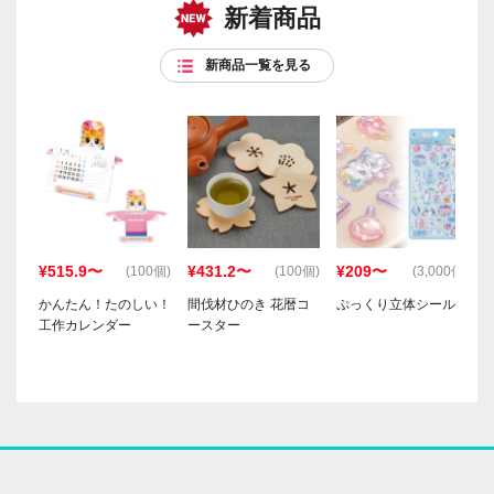
新着商品
新商品一覧を見る
¥515.9〜
¥431.2〜
¥209〜
(100個)
(100個)
(3,000個)
かんたん！たのしい！
間伐材ひのき 花暦コ
ぷっくり立体シール
工作カレンダー
ースター