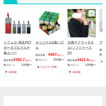
リフェロ･再生PET
オリジナル6面パズ
涼感マフラータオ
アイ
ポータブルマルチ
ル
ル(ソフトケース
最安
傘カバー
付)
¥407
最小
最安単価
(税込)〜
¥392.7
¥422.4
300個〜
最小ロット
最安単価
最安単価
(税込)〜
(税込)〜
1
100個〜
100個〜
最小ロット
最小ロット
フルカラー印刷
1色印刷
1色印刷