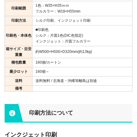
1色：W35×H35ｍｍ
印刷範囲
フルカラー：W18×H55mm
印刷方法
シルク印刷、インクジェット印刷
■印刷色
印刷色・本体色
シルク：片面1色(DIC色指定)
インクジェット：片面フルカラー
箱サイズ・目安
約W500×H500×D320mm(約13kg)
重量
梱包数量
160個/カートン
最少ロット
160個～
送料
送料無料 / 北海道・沖縄等離島は別途
備考
印刷方法について
インクジェット印刷