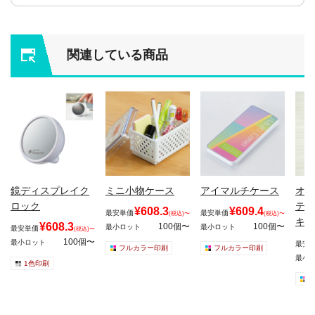
関連している商品
鏡ディスプレイク
ミニ小物ケース
アイマルチケース
オリ
ロック
テー
¥608.3
¥609.4
最安単価
最安単価
(税込)〜
(税込)〜
キン
¥608.3
100個〜
100個〜
最小ロット
最小ロット
最安単価
(税込)〜
100個〜
最小ロット
最安
フルカラー印刷
フルカラー印刷
最小
1色印刷