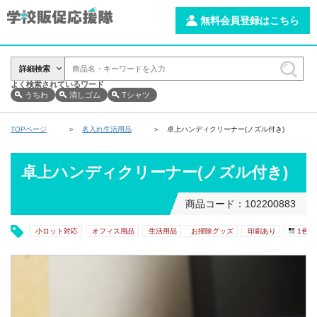
無料会員登録はこちら
詳細検索
よく検索されているワード
うちわ
消しゴム
Tシャツ
TOPページ
名入れ生活用品
卓上ハンディクリーナー(ノズル付き)
卓上ハンディクリーナー(ノズル付き)
商品コード：102200883
小ロット対応
オフィス用品
生活用品
お掃除グッズ
印刷あり
1色印