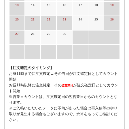
13
14
15
16
17
18
19
20
21
22
23
24
25
26
27
28
29
30
【注文確定のタイミング】
お昼11時までに注文確定→その当日が注文確定日としてカウント
開始
お昼11時以降に注文確定→その
が注文確定日としてカウン
翌営業日
ト開始
※営業日カウントは、注文確定日の翌営業日からのカウントとな
ります。
※ご入稿いただいたデータに不備があった場合は再入稿等のやり
取りが発生する場合もございますので、余裕をもってご検討くだ
さい。