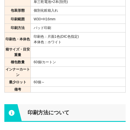
単三乾電池×2本(別売)
包装形態
個別化粧箱入れ
印刷範囲
W30×H16mm
印刷方法
パッド印刷
印刷色：片面1色(DIC色指定)
印刷色・本体色
本体色：ホワイト
箱サイズ・目安
重量
梱包数量
60個/カートン
インナーカート
ン
最少ロット
60個～
備考
印刷方法について