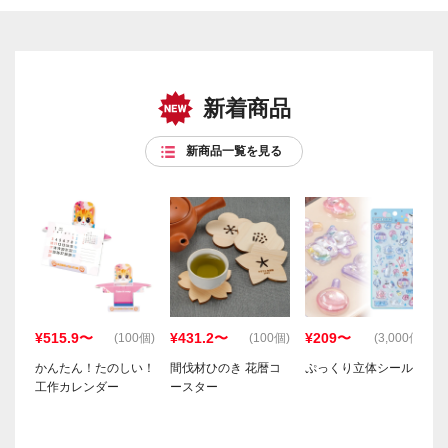
新着商品
新商品一覧を見る
¥515.9〜
¥431.2〜
¥209〜
(100個)
(100個)
(3,000個)
かんたん！たのしい！
間伐材ひのき 花暦コ
ぷっくり立体シール
工作カレンダー
ースター