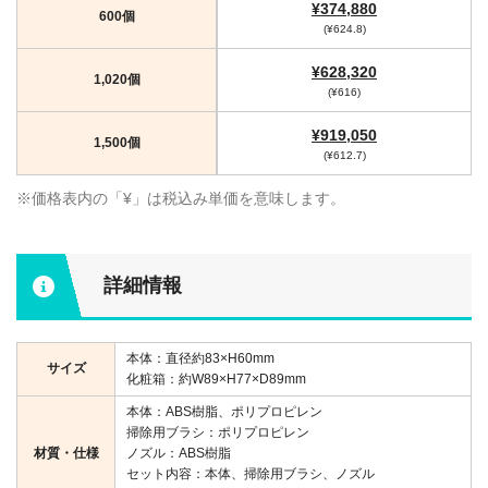
¥374,880
600個
(¥624.8)
¥628,320
1,020個
(¥616)
¥919,050
1,500個
(¥612.7)
※価格表内の「¥」は税込み単価を意味します。
詳細情報
本体：直径約83×H60mm
サイズ
化粧箱：約W89×H77×D89mm
本体：ABS樹脂、ポリプロピレン
掃除用ブラシ：ポリプロピレン
材質・仕様
ノズル：ABS樹脂
セット内容：本体、掃除用ブラシ、ノズル