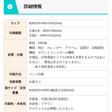
詳細情報
サイズ
約W100×H60×D42(mm)
正面A,B：W50×H8(mm)
印刷範囲
天面C：W40×H15(mm)
材質：ABS他
機能：時計、カレンダー、アラーム、温度計、自動調光
機能、サウンドコントロール機能
材質・仕様
付属品：USB電源ケーブル(本体を充電するものではあり
ません）。電池は含まれておりません。
（単４形乾電池４本対応）
印刷方法
パッド印刷
包装形態
白箱入り
箱サイズ・目安
約W320×H465×幅(高さ)260(mm)
重量
印刷色：片面1色(DIC色指定)
印刷色・本体色
本体色：ブラウン
※ナチュラルは廃盤になりました