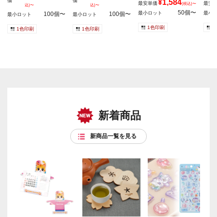
価
価
¥1,584
最安単価
最安
(税込)〜
込)〜
込)〜
50個〜
最小ロット
最小
100個〜
100個〜
最小ロット
最小ロット
1色印刷
1
1色印刷
1色印刷
新着商品
新商品一覧を見る