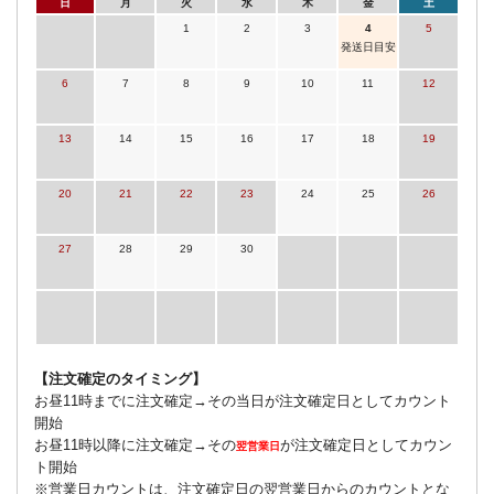
日
月
火
水
木
金
土
1
2
3
4
5
発送日目安
6
7
8
9
10
11
12
13
14
15
16
17
18
19
20
21
22
23
24
25
26
27
28
29
30
【注文確定のタイミング】
お昼11時までに注文確定→その当日が注文確定日としてカウント
開始
お昼11時以降に注文確定→その
が注文確定日としてカウン
翌営業日
ト開始
※営業日カウントは、注文確定日の翌営業日からのカウントとな