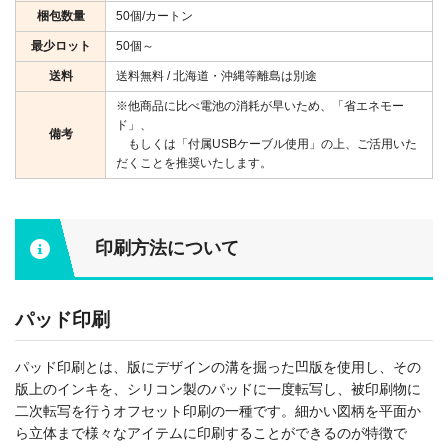
梱包数量
50個/カートン
最少ロット
50個～
送料
送料無料 / 北海道・沖縄等離島は別途
※他商品に比べ電池の消耗が早いため、「省エネモー
ド」、
備考
もしくは「付属USBケーブル使用」の上、ご活用いた
だくことを推奨いたします。
印刷方法について
パッド印刷
パッド印刷とは、版にデザインの溝を掘った凹版を使用し、その
版上のインキを、シリコン製のパッドに一度転写し、被印刷物に
二次転写を行うオフセット印刷の一種です。細かい図柄を平面か
ら立体まで様々なアイテムに印刷することができるのが特徴で