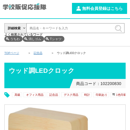
無料会員登録はこちら
詳細検索
よく検索されているワード
うちわ
消しゴム
Tシャツ
TOPページ
記念品
ウッド調LEDクロック
ウッド調LEDクロック
商品コード：102200830
高級
オフィス用品
記念品
デスク用品
時計
印刷あり
1色印刷