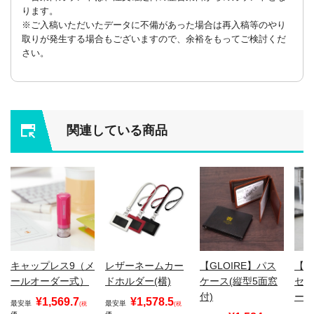
ります。
※ご入稿いただいたデータに不備があった場合は再入稿等のやり
取りが発生する場合もございますので、余裕をもってご検討くだ
さい。
関連している商品
キャップレス9（メ
レザーネームカー
【GLOIRE】パス
【山
ールオーダー式）
ドホルダー(横)
ケース(縦型5面窓
セン
付)
ート
¥1,569.7
¥1,578.5
最安単
最安単
(税
(税