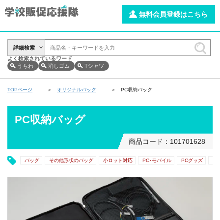
無料会員登録はこちら
詳細検索
よく検索されているワード
うちわ
消しゴム
Tシャツ
TOPページ
オリジナルバッグ
PC収納バッグ
PC収納バッグ
商品コード：101701628
バッグ
その他形状のバッグ
小ロット対応
PC･モバイル
PCグッズ
印