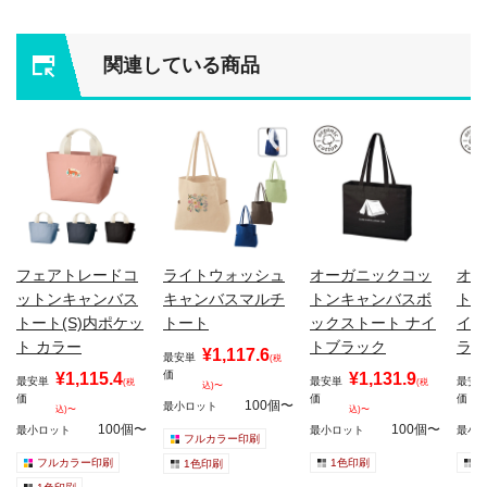
関連している商品
フェアトレードコ
ライトウォッシュ
オーガニックコッ
オー
ットンキャンバス
キャンバスマルチ
トンキャンバスボ
トン
トート(S)内ポケッ
トート
ックストート ナイ
イン
ト カラー
トブラック
ラル
¥1,117.6
最安単
(税
価
¥1,115.4
¥1,131.9
最安単
最安単
最安
(税
(税
込)〜
価
価
価
100個〜
最小ロット
込)〜
込)〜
100個〜
100個〜
最小ロット
最小ロット
最小
フルカラー印刷
フルカラー印刷
1色印刷
1
1色印刷