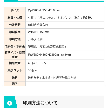
サイズ
約W260×H350×D10mm
材質・仕様
材質：ポリエステル、ネオプレン、重さ：約189g
包装形態
個別透明袋入れ
印刷範囲
W150×H150mm
印刷方法
シルク印刷
印刷色・本体色
印刷色：片面1色(DIC色指定）
箱サイズ・目安
約W580×H360×D390mm(約9kg)
重量
梱包数量
40個/カートン
最少ロット
50個～
送料
送料無料 / 北海道・沖縄等離島は別途
備考
印刷方法について