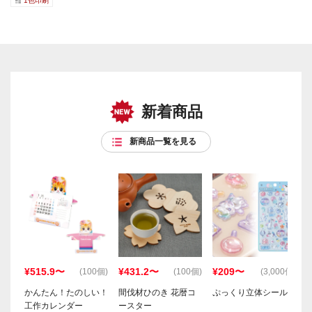
1色印刷
新着商品
新商品一覧を見る
¥515.9〜
¥431.2〜
¥209〜
(100個)
(100個)
(3,000個)
かんたん！たのしい！
間伐材ひのき 花暦コ
ぷっくり立体シール
工作カレンダー
ースター