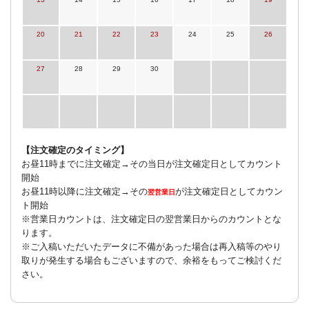
20
21
22
23
24
25
26
27
28
29
30
【注文確定のタイミング】
お昼11時までに注文確定→その当日が注文確定日としてカウント
開始
お昼11時以降に注文確定→その
が注文確定日としてカウン
翌営業日
ト開始
※営業日カウントは、注文確定日の翌営業日からのカウントとな
ります。
※ご入稿いただいたデータに不備があった場合は再入稿等のやり
取りが発生する場合もございますので、余裕をもってご検討くだ
さい。