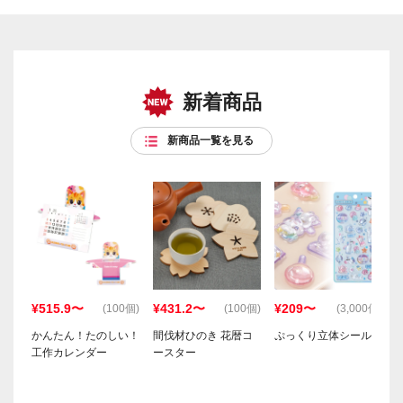
新着商品
新商品一覧を見る
¥515.9〜
¥431.2〜
¥209〜
(100個)
(100個)
(3,000個)
かんたん！たのしい！
間伐材ひのき 花暦コ
ぷっくり立体シール
工作カレンダー
ースター