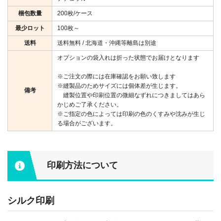
梱包数量
200枚/ケース
最少ロット
100枚～
送料
送料無料 / 北海道・沖縄等離島は別途
オプションの袋入れは折った状態でお届けとなります
※ご注文の際には在庫確認をお願い致します
※縫製品のためサイズには個体差が生じます。
備考
縫製位置や印刷位置の微細なずれにつきましてはあら
かじめご了承ください。
※ご指定の色によっては印刷の色のくすみや沈みが生じ
る場合がございます。
印刷方法について
シルク印刷