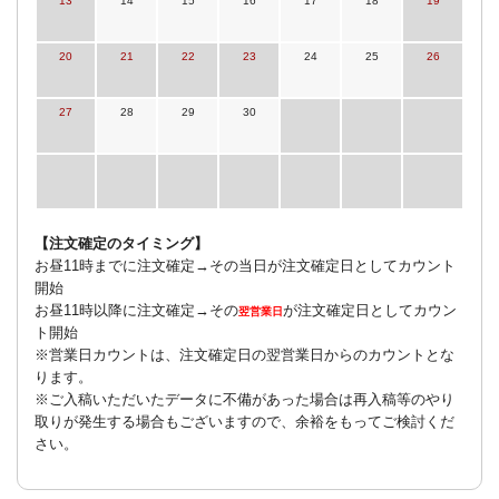
13
14
15
16
17
18
19
20
21
22
23
24
25
26
27
28
29
30
【注文確定のタイミング】
お昼11時までに注文確定→その当日が注文確定日としてカウント
開始
お昼11時以降に注文確定→その
が注文確定日としてカウン
翌営業日
ト開始
※営業日カウントは、注文確定日の翌営業日からのカウントとな
ります。
※ご入稿いただいたデータに不備があった場合は再入稿等のやり
取りが発生する場合もございますので、余裕をもってご検討くだ
さい。