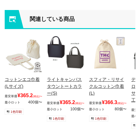
関連している商品
コットンエコ巾着
ライトキャンバス
スフィア・リサイ
デイ
(Lサイズ)
タウントートカラ
クルコットン巾着
ロス
ー(S)
(L)
サコ
¥365.2
最安単価
(税込)〜
工)
¥365.2
¥366.3
400個〜
最小ロット
最安単価
最安単価
(税込)〜
(税込)〜
100個〜
80個〜
最小ロット
最小ロット
最安
1色印刷
最小
1色印刷
1色印刷
1