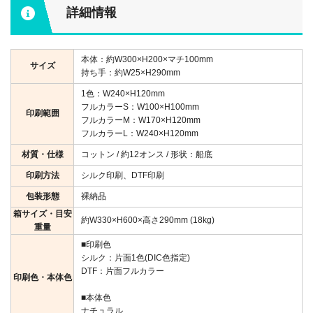
詳細情報
本体：約W300×H200×マチ100mm
サイズ
持ち手：約W25×H290mm
1色：W240×H120mm
フルカラーS：W100×H100mm
印刷範囲
フルカラーM：W170×H120mm
フルカラーL：W240×H120mm
材質・仕様
コットン / 約12オンス / 形状：船底
印刷方法
シルク印刷、DTF印刷
包装形態
裸納品
箱サイズ・目安
約W330×H600×高さ290mm (18kg)
重量
■印刷色
シルク：片面1色(DIC色指定)
DTF：片面フルカラー
印刷色・本体色
■本体色
ナチュラル