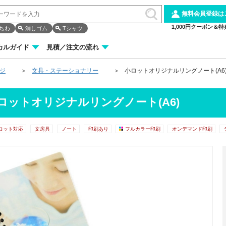
無料会員登録は
1,000円クーポン＆特
ちわ
消しゴム
Tシャツ
カルガイド
見積／注文の流れ
ージ
文具・ステーショナリー
小ロットオリジナルリングノート(A6
ロットオリジナルリングノート(A6)
ロット対応
文房具
ノート
印刷あり
フルカラー印刷
オンデマンド印刷