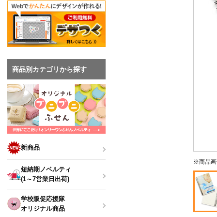
商品別カテゴリから探す
新商品
※商品画
短納期ノベルティ
(1～7営業日出荷)
学校販促応援隊
オリジナル商品