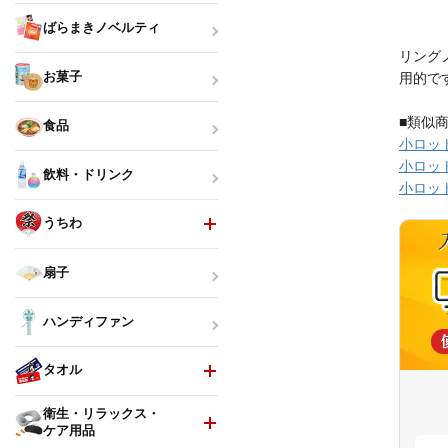
ばらまきノベルティ
リング
お菓子
用的で
■類似
食品
小ロッ
小ロッ
飲料・ドリンク
小ロッ
うちわ
扇子
ハンディファン
タオル
衛生・リラックス・
ケア用品