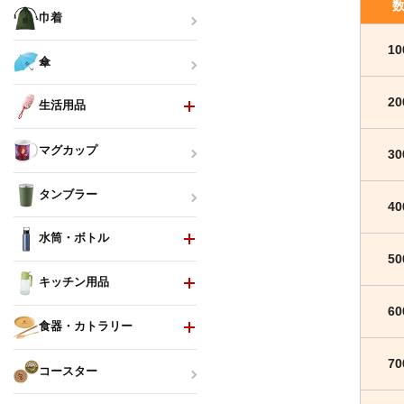
巾着
1
傘
2
生活用品
マグカップ
3
タンブラー
4
水筒・ボトル
5
キッチン用品
6
食器・カトラリー
7
コースター