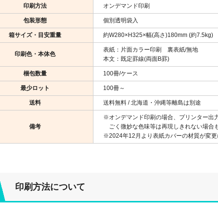
印刷方法
オンデマンド印刷
包装形態
個別透明袋入
箱サイズ・目安重量
約W280×H325×幅(高さ)180mm (約7.5kg)
表紙：片面カラー印刷 裏表紙/無地
印刷色・本体色
本文：既定罫線(両面B罫)
梱包数量
100冊/ケース
最少ロット
100冊～
送料
送料無料 / 北海道・沖縄等離島は別途
※オンデマンド印刷の場合、プリンター出
備考
ごく微妙な色味等は再現しきれない場合も
※2024年12月より表紙カバーの材質が
印刷方法について