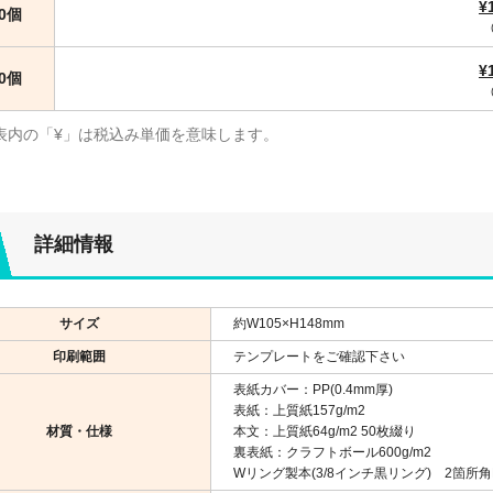
¥
00個
¥
00個
表内の「¥」は税込み単価を意味します。
詳細情報
サイズ
約W105×H148mm
印刷範囲
テンプレートをご確認下さい
表紙カバー：PP(0.4mm厚)
表紙：上質紙157g/m2
材質・仕様
本文：上質紙64g/m2 50枚綴り
裏表紙：クラフトボール600g/m2
Wリング製本(3/8インチ黒リング) 2箇所