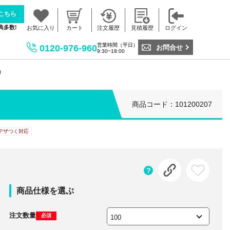
こちら
典多数!
お気に入り
カート
注文履歴
見積履歴
ログイン
営業時間（平日）
0120-976-960
お問合せ
9:30~18:00
)
商品コード：101200207
デザつく対応
商品仕様を選ぶ
注文数量
必須