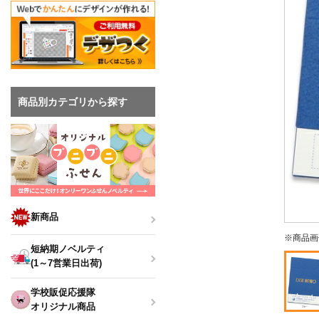
商品別カテゴリから探す
新商品
※商品画
短納期ノベルティ
(1～7営業日出荷)
学校販促応援隊
オリジナル商品