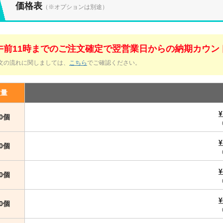
価格表
（※オプションは別途）
午前11時までのご注文確定で翌営業日からの納期カウン
文の流れに関しましては、
こちら
でご確認ください。
数量
¥
00個
¥
00個
¥
00個
¥
00個