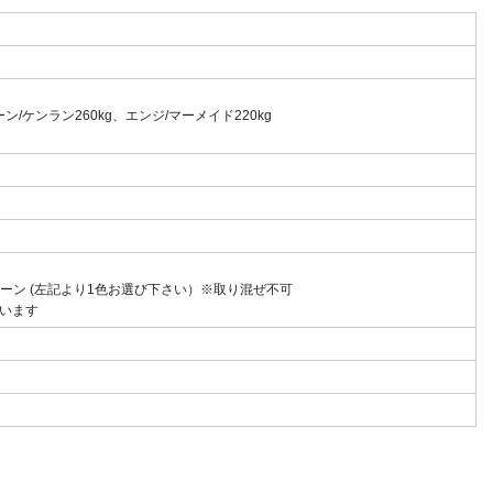
ン/ケンラン260kg、エンジ/マーメイド220kg
ーン (左記より1色お選び下さい）※取り混ぜ不可
います