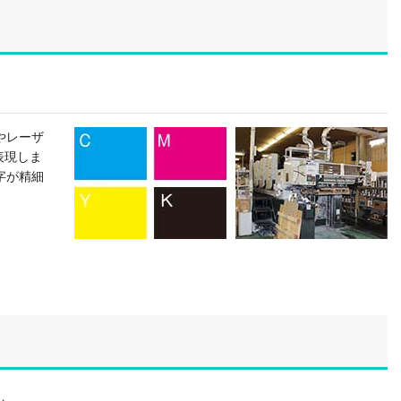
やレーザ
表現しま
字が精細