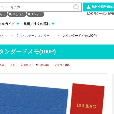
無料会員登録は
1,000円クーポン＆特
ちわ
消しゴム
Tシャツ
カルガイド
見積／注文の流れ
ージ
文具・ステーショナリー
スタンダードメモ(100P)
タンダードメモ(100P)
房具
メモ
印刷あり
1色印刷
デザつく対応