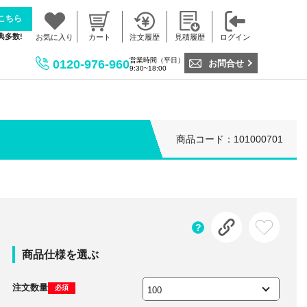
こちら
典多数!
お気に入り
カート
注文履歴
見積履歴
ログイン
営業時間（平日）
0120-976-960
お問合せ
9:30~18:00
商品コード：101000701
商品仕様を選ぶ
注文数量
必須