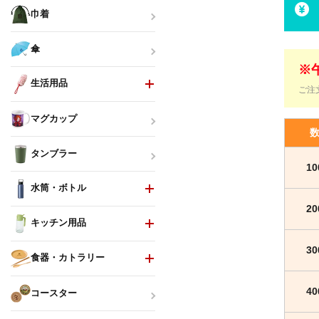
巾着
傘
※
生活用品
ご注
マグカップ
タンブラー
1
水筒・ボトル
2
キッチン用品
3
食器・カトラリー
4
コースター