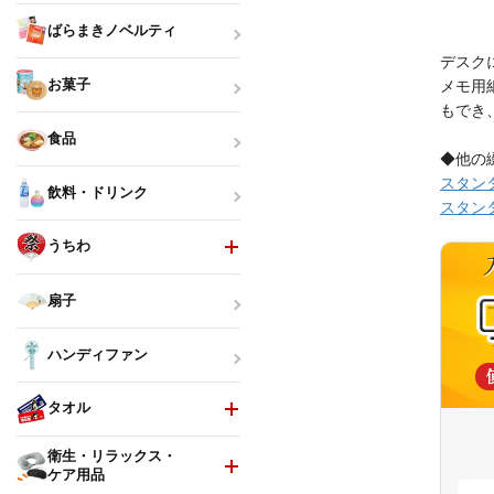
ばらまきノベルティ
デスク
お菓子
メモ用
もでき
食品
◆他の
スタンダ
飲料・ドリンク
スタンダ
うちわ
扇子
ハンディファン
タオル
衛生・リラックス・
ケア用品