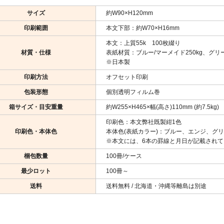
サイズ
約W90×H120mm
印刷範囲
本文下部：約W70×H16mm
本文：上質55k 100枚綴り
材質・仕様
表紙材質：ブルー/マーメイド250kg、グリー
※日本製
印刷方法
オフセット印刷
包装形態
個別透明フィルム巻
箱サイズ・目安重量
約W255×H465×幅(高さ)110mm (約7.5kg)
印刷色：本文弊社既製紺1色
印刷色・本体色
本体色(表紙カラー)：ブルー、エンジ、グリ
※本文には、6本の罫線と月日が記載されて
梱包数量
100冊/ケース
最少ロット
100冊～
送料
送料無料 / 北海道・沖縄等離島は別途