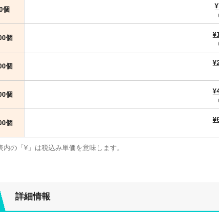
¥
00個
¥
000個
¥
000個
¥
000個
¥
000個
表内の「¥」は税込み単価を意味します。
詳細情報