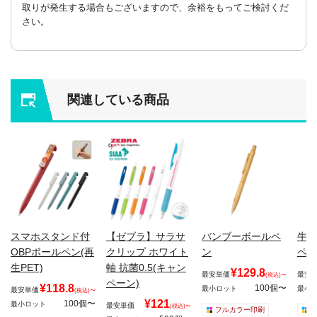
取りが発生する場合もございますので、余裕をもってご検討くだ
さい。
関連している商品
スマホスタンド付
【ゼブラ】サラサ
バンブーボールペ
牛乳
OBPボールペン(再
クリップ ホワイト
ン
ペン
生PET)
軸 抗菌0.5(キャン
¥129.8
最安単価
最安
(税込)〜
ペーン)
¥118.8
100個〜
最小ロット
最小
最安単価
(税込)〜
¥121
100個〜
最小ロット
最安単価
(税込)〜
フルカラー印刷