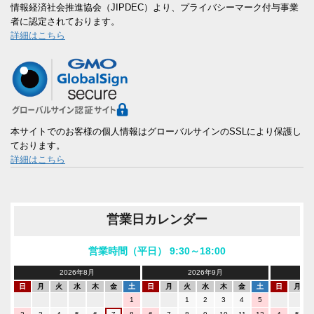
情報経済社会推進協会（JIPDEC）より、プライバシーマーク付与事業
者に認定されております。
詳細はこちら
本サイトでのお客様の個人情報はグローバルサインのSSLにより保護し
ております。
詳細はこちら
営業日カレンダー
営業時間（平日） 9:30～18:00
2026年8月
2026年9月
日
月
火
水
木
金
土
日
月
火
水
木
金
土
日
月
1
1
2
3
4
5