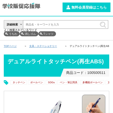
無料会員登録はこちら
詳細検索
よく検索されているワード
うちわ
消しゴム
Tシャツ
TOPページ
文具・ステーショナリー
デュアルライトタッチペン(再生ABS)
デュアルライトタッチペン(再生ABS)
商品コード：100500511
タッチペン
ボールペン
SDGs
ペン・筆記用具
多機能ボールペン
文房