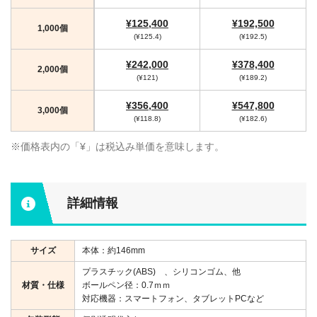
¥125,400
¥192,500
1,000個
(¥125.4)
(¥192.5)
¥242,000
¥378,400
2,000個
(¥121)
(¥189.2)
¥356,400
¥547,800
3,000個
(¥118.8)
(¥182.6)
※価格表内の「¥」は税込み単価を意味します。
詳細情報
サイズ
本体：約146mm
プラスチック(ABS) 、シリコンゴム、他
材質・仕様
ボールペン径：0.7ｍｍ
対応機器：スマートフォン、タブレットPCなど