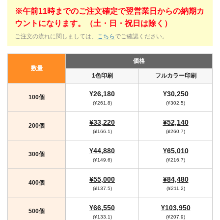
※午前11時までのご注文確定で翌営業日からの納期カ
ウントになります。（土・日・祝日は除く）
ご注文の流れに関しましては、
こちら
でご確認ください。
価格
数量
1色印刷
フルカラー印刷
¥26,180
¥30,250
100個
(¥261.8)
(¥302.5)
¥33,220
¥52,140
200個
(¥166.1)
(¥260.7)
¥44,880
¥65,010
300個
(¥149.6)
(¥216.7)
¥55,000
¥84,480
400個
(¥137.5)
(¥211.2)
¥66,550
¥103,950
500個
(¥133.1)
(¥207.9)