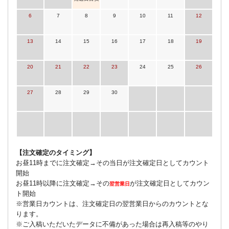
6
7
8
9
10
11
12
13
14
15
16
17
18
19
20
21
22
23
24
25
26
27
28
29
30
【注文確定のタイミング】
お昼11時までに注文確定→その当日が注文確定日としてカウント
開始
お昼11時以降に注文確定→その
が注文確定日としてカウン
翌営業日
ト開始
※営業日カウントは、注文確定日の翌営業日からのカウントとな
ります。
※ご入稿いただいたデータに不備があった場合は再入稿等のやり