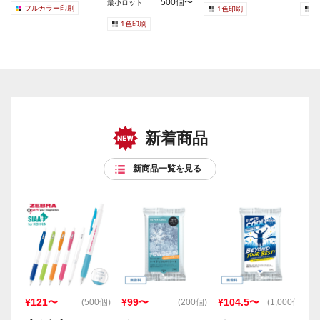
500個〜
最小ロット
フルカラー印刷
1色印刷
1
1色印刷
新着商品
新商品一覧を見る
¥121〜
¥99〜
¥104.5〜
(500個)
(200個)
(1,000個)