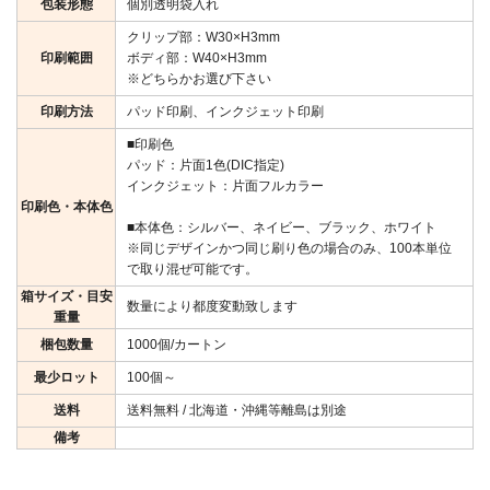
包装形態
個別透明袋入れ
クリップ部：W30×H3mm
印刷範囲
ボディ部：W40×H3mm
※どちらかお選び下さい
印刷方法
パッド印刷、インクジェット印刷
■印刷色
パッド：片面1色(DIC指定)
インクジェット：片面フルカラー
印刷色・本体色
■本体色：シルバー、ネイビー、ブラック、ホワイト
※同じデザインかつ同じ刷り色の場合のみ、100本単位
で取り混ぜ可能です。
箱サイズ・目安
数量により都度変動致します
重量
梱包数量
1000個/カートン
最少ロット
100個～
送料
送料無料 / 北海道・沖縄等離島は別途
備考