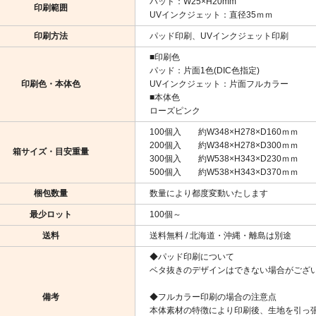
パッド：W25×H20mm
印刷範囲
UVインクジェット：直径35ｍｍ
印刷方法
パッド印刷、UVインクジェット印刷
■印刷色
パッド：片面1色(DIC色指定)
印刷色・本体色
UVインクジェット：片面フルカラー
■本体色
ローズピンク
100個入 約W348×H278×D160ｍｍ
200個入 約W348×H278×D300ｍｍ
箱サイズ・目安重量
300個入 約W538×H343×D230ｍｍ
500個入 約W538×H343×D370ｍｍ
梱包数量
数量により都度変動いたします
最少ロット
100個～
送料
送料無料 / 北海道・沖縄・離島は別途
◆パッド印刷について
ベタ抜きのデザインはできない場合がござ
備考
◆フルカラー印刷の場合の注意点
本体素材の特徴により印刷後、生地を引っ