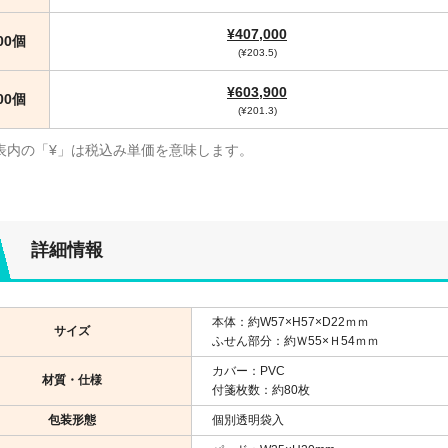
¥407,000
000個
(¥203.5)
¥603,900
000個
(¥201.3)
表内の「¥」は税込み単価を意味します。
詳細情報
本体：約W57×H57×D22ｍｍ
サイズ
ふせん部分：約Ｗ55×Ｈ54ｍｍ
カバー：PVC
材質・仕様
付箋枚数：約80枚
包装形態
個別透明袋入