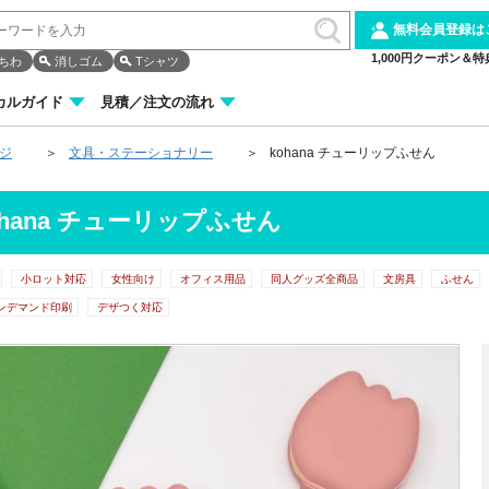
無料会員登録は
1,000円クーポン＆特
ちわ
消しゴム
Tシャツ
カルガイド
見積／注文の流れ
ージ
文具・ステーショナリー
kohana チューリップふせん
ohana チューリップふせん
小ロット対応
女性向け
オフィス用品
同人グッズ全商品
文房具
ふせん
ンデマンド印刷
デザつく対応