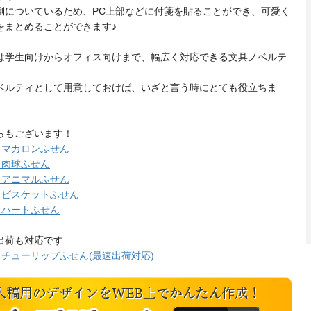
側についているため、PC上部などに付箋を貼ることができ、可愛く
をまとめることができます♪
は学生向けからオフィス向けまで、幅広く対応できる文具ノベルテ
ベルティとして用意しておけば、いざと言う時にとても役立ちま
らもございます！
na マカロンふせん
na 肉球ふせん
na アニマルふせん
na ビスケットふせん
na ハートふせん
出荷も対応です
na チューリップふせん(最速出荷対応)