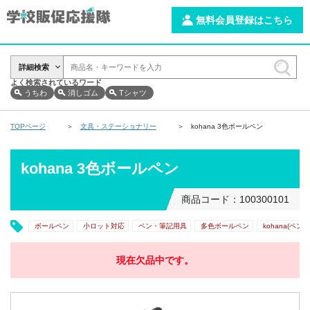
無料会員登録はこちら
詳細検索
よく検索されているワード
うちわ
消しゴム
Tシャツ
TOPページ
文具・ステーショナリー
kohana 3色ボールペン
kohana 3色ボールペン
商品コード：100300101
ボールペン
小ロット対応
ペン・筆記用具
多色ボールペン
kohana(ペン)
現在欠品中です。