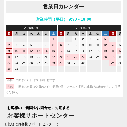
営業日カレンダー
営業時間（平日） 9:30～18:00
2026年8月
2026年9月
日
月
火
水
木
金
土
日
月
火
水
木
金
土
日
月
1
1
2
3
4
5
2
3
4
5
6
7
8
6
7
8
9
10
11
12
4
5
9
10
11
12
13
14
15
13
14
15
16
17
18
19
11
12
16
17
18
19
20
21
22
20
21
22
23
24
25
26
18
19
23
24
25
26
27
28
29
27
28
29
30
25
26
30
31
赤枠
で囲まれた日は本日の日付です。
赤色
で囲まれた日は休日のため、発送作業・メール・電話の対応が出来ません、ご了承
ください。
お客様のご質問やお問合せに対応する
お客様サポートセンター
お気軽にお客様サポートセンターに