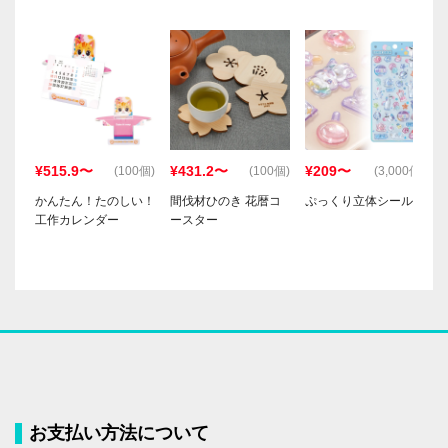
¥515.9〜
¥431.2〜
¥209〜
(100個)
(100個)
(3,000個)
かんたん！たのしい！
間伐材ひのき 花暦コ
ぷっくり立体シール
工作カレンダー
ースター
お支払い方法について