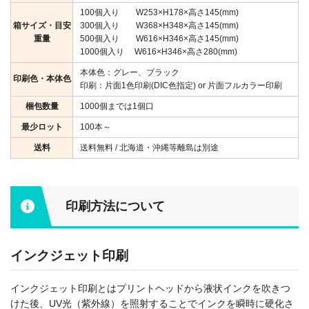
100個入り W253×H178×高さ145(mm)
箱サイズ・目安
300個入り W368×H348×高さ145(mm)
重量
500個入り W616×H346×高さ145(mm)
1000個入り W616×H346×高さ280(mm)
本体色：グレー、ブラック
印刷色・本体色
印刷：片面1色印刷(DIC色指定) or 片面フルカラー印刷
梱包数量
1000個までは1個口
最少ロット
100本～
送料
送料無料 / 北海道・沖縄等離島は別途
印刷方法について
インクジェット印刷
インクジェット印刷とはプリントヘッドから液状インクを吹きつ
けた後、UV光（紫外線）を照射することでインクを瞬時に硬化さ