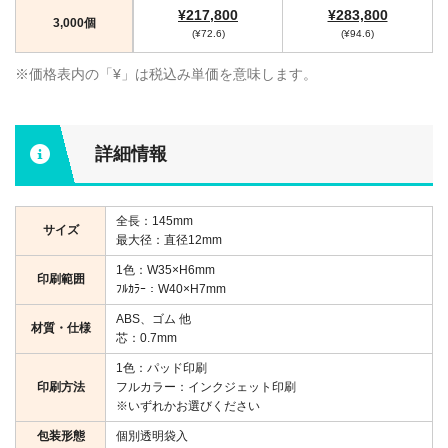
¥217,800
¥283,800
3,000個
(¥72.6)
(¥94.6)
※価格表内の「¥」は税込み単価を意味します。
詳細情報
全長：145mm
サイズ
最大径：直径12mm
1色：W35×H6mm
印刷範囲
ﾌﾙｶﾗｰ：W40×H7mm
ABS、ゴム 他
材質・仕様
芯：0.7mm
1色：パッド印刷
印刷方法
フルカラー：インクジェット印刷
※いずれかお選びください
包装形態
個別透明袋入