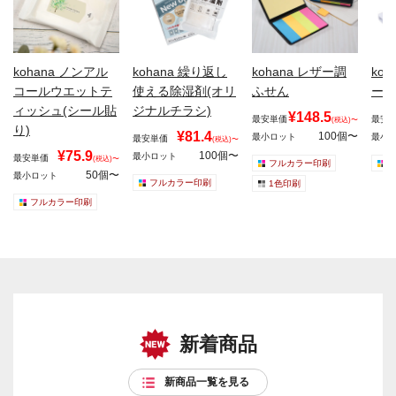
kohana ノンアル
kohana 繰り返し
kohana レザー調
ko
コールウエットテ
使える除湿剤(オリ
ふせん
ープ
ィッシュ(シール貼
ジナルチラシ)
¥148.5
最安単価
最安
(税込)〜
り)
¥81.4
100個〜
最小ロット
最小
最安単価
(税込)〜
¥75.9
100個〜
最小ロット
最安単価
(税込)〜
フルカラー印刷
50個〜
最小ロット
フルカラー印刷
1色印刷
フルカラー印刷
新着商品
新商品一覧を見る