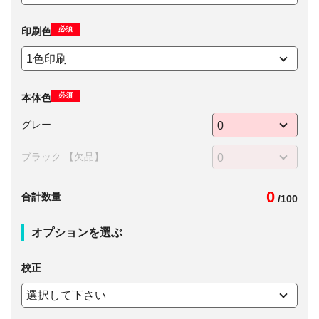
必須
印刷色
必須
本体色
グレー
ブラック 【欠品】
0
合計数量
/
100
オプションを選ぶ
校正