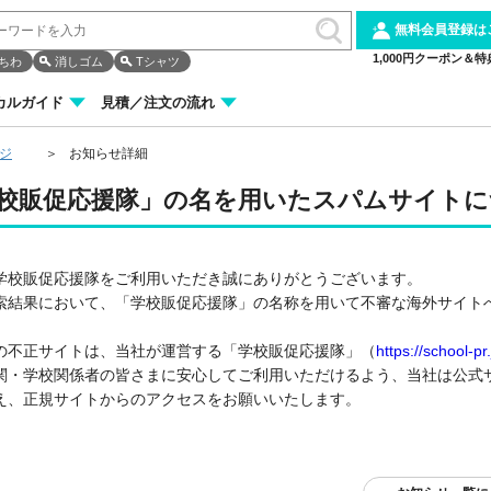
無料会員登録は
1,000円クーポン＆特
ちわ
消しゴム
Tシャツ
カルガイド
見積／注文の流れ
ージ
お知らせ詳細
校販促応援隊」の名を用いたスパムサイトに
学校販促応援隊をご利用いただき誠にありがとうございます。
索結果において、「学校販促応援隊」の名称を用いて不審な海外サイト
の不正サイトは、当社が運営する「学校販促応援隊」（
https://school-pr.
関・学校関係者の皆さまに安心してご利用いただけるよう、当社は公式サ
え、正規サイトからのアクセスをお願いいたします。