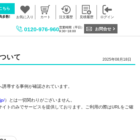
こちら
典多数!
お気に入り
カート
注文履歴
見積履歴
ログイン
営業時間（平日）
0120-976-960
お問合せ
9:30~18:00
ついて
2025年08月18日
へ誘導する事例が確認されています。
jp/
）とは一切関わりがございません。
イトのみでサービスを提供しております。ご利用の際はURLをご確