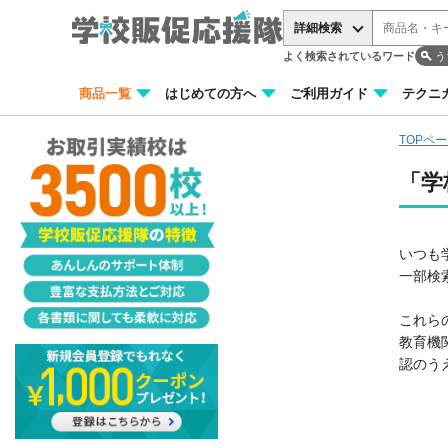
詳細検索
よく検索されているワード
う
商品一覧
はじめての方へ
ご利用ガイド
テクニ
TOPペ
「学
いつも
一部検
これら
教育機
認のう