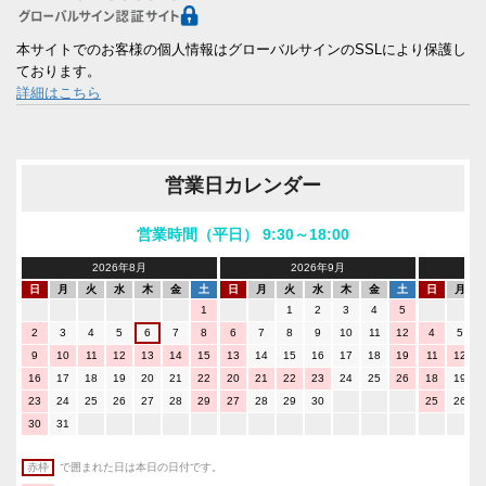
本サイトでのお客様の個人情報はグローバルサインのSSLにより保護し
ております。
詳細はこちら
営業日カレンダー
営業時間（平日） 9:30～18:00
2026年8月
2026年9月
日
月
火
水
木
金
土
日
月
火
水
木
金
土
日
月
1
1
2
3
4
5
2
3
4
5
6
7
8
6
7
8
9
10
11
12
4
5
9
10
11
12
13
14
15
13
14
15
16
17
18
19
11
12
16
17
18
19
20
21
22
20
21
22
23
24
25
26
18
19
23
24
25
26
27
28
29
27
28
29
30
25
26
30
31
赤枠
で囲まれた日は本日の日付です。