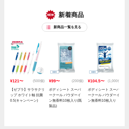
新着商品
新商品一覧を見る
¥121〜
¥99〜
¥104.5〜
(500個)
(200個)
(1,000個)
【ゼブラ】サラサクリ
ボディシート スーパ
ボディシート スーパ
ップ ホワイト軸 抗菌
ークール パウダーイ
ークール パウダーイ
0.5(キャンペーン)
ン無香料10枚入り(既
ン無香料10枚入り
製品)