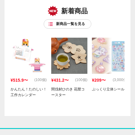
新着商品
新商品一覧を見る
¥515.9〜
¥431.2〜
¥209〜
(100個)
(100個)
(3,000個)
かんたん！たのしい！
間伐材ひのき 花暦コ
ぷっくり立体シール
工作カレンダー
ースター