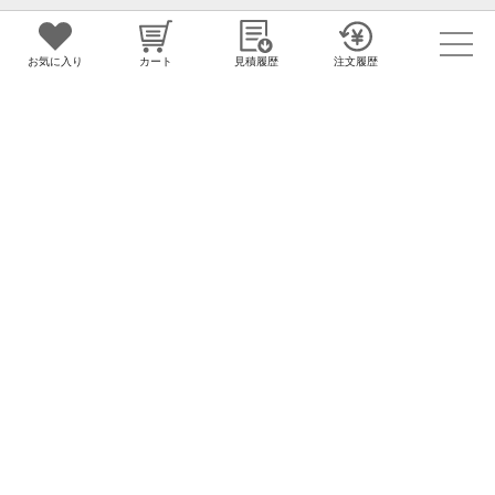
お客様のご質問やお問合せに対応する
お客様サポートセンター
お気に入り
カート
見積履歴
注文履歴
お気軽にお客様サポートセンターに
お問合せください
0120-976-960
営業時間（平日） 9:30~18:00
お問合せ
グループサイト
ノベルティのことなら販促花子
うちわ
カレンダー
クリアファイル
タオル
バッグ
カイロ