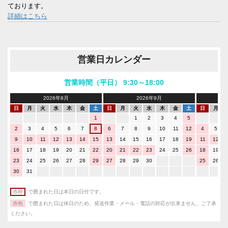
ております。
詳細はこちら
営業日カレンダー
営業時間（平日） 9:30～18:00
2026年8月
2026年9月
日
月
火
水
木
金
土
日
月
火
水
木
金
土
日
月
1
1
2
3
4
5
2
3
4
5
6
7
8
6
7
8
9
10
11
12
4
5
9
10
11
12
13
14
15
13
14
15
16
17
18
19
11
12
16
17
18
19
20
21
22
20
21
22
23
24
25
26
18
19
23
24
25
26
27
28
29
27
28
29
30
25
26
30
31
赤枠
で囲まれた日は本日の日付です。
赤色
で囲まれた日は休日のため、発送作業・メール・電話の対応が出来ません、ご了承
ください。