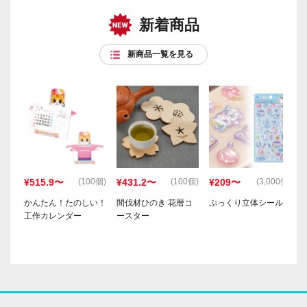
新着商品
新商品一覧を見る
¥515.9〜
¥431.2〜
¥209〜
(100個)
(100個)
(3,000個)
かんたん！たのしい！
間伐材ひのき 花暦コ
ぷっくり立体シール
工作カレンダー
ースター