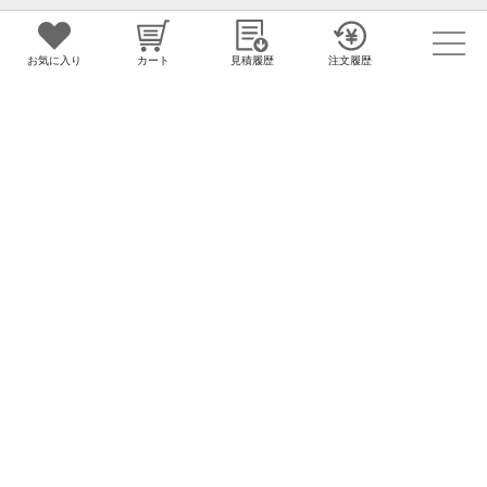
お客様のご質問やお問合せに対応する
お客様サポートセンター
お気に入り
カート
見積履歴
注文履歴
お気軽にお客様サポートセンターに
お問合せください
0120-976-960
営業時間（平日） 9:30~18:00
お問合せ
グループサイト
ノベルティのことなら販促花子
うちわ
カレンダー
クリアファイル
タオル
バッグ
カイロ