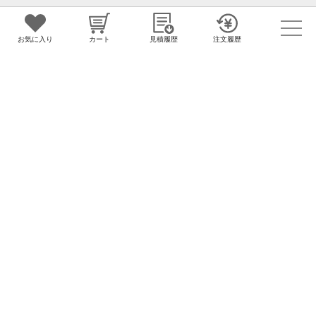
お客様のご質問やお問合せに対応する
お客様サポートセンター
お気に入り
カート
見積履歴
注文履歴
お気軽にお客様サポートセンターに
お問合せください
0120-976-960
営業時間（平日） 9:30~18:00
お問合せ
グループサイト
ノベルティのことなら販促花子
うちわ
カレンダー
クリアファイル
タオル
バッグ
カイロ