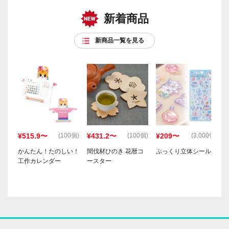
新着商品
新商品一覧を見る
¥515.9〜
¥431.2〜
¥209〜
(100個)
(100個)
(3,000個)
かんたん！たのしい！
間伐材ひのき 花暦コ
ぷっくり立体シール
工作カレンダー
ースター